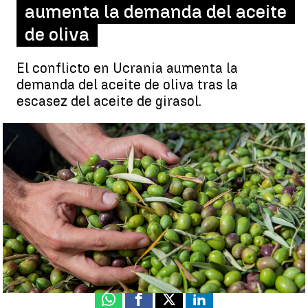
aumenta la demanda del aceite
de oliva
El conflicto en Ucrania aumenta la
demanda del aceite de oliva tras la
escasez del aceite de girasol.
La falta de aceite de girasol aumenta la demanda del aceite de
oliva |
Alfredo Boto
Neila Gallego
Publicado:
12 de marzo de 2022, 14:35
Whatsapp
Facebook
X
Linkedin