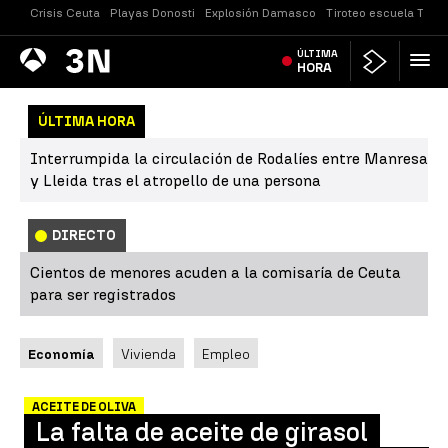
Crisis Ceuta
Playas Donosti
Explosión Damasco
Tiroteo escuela Taila
Antena
ÚLTIMA
Noticias
3
HORA
ÚLTIMA HORA
Interrumpida la circulación de Rodalíes entre Manresa
y Lleida tras el atropello de una persona
DIRECTO
Cientos de menores acuden a la comisaría de Ceuta
para ser registrados
Economía
Vivienda
Empleo
ACEITE DE OLIVA
La falta de aceite de girasol