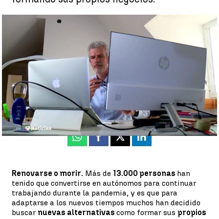
Obligados a reinventarse para poder trabajar durante la
pandemia |
Obligados a reinventarse para poder trabajar
durante la pandemia
Antena 3 Noticias
Publicado:
04 de julio de 2021, 19:47
Whatsapp
Facebook
X
Linkedin
Renovarse o morir.
Más de
13.000 personas
han
tenido que convertirse en autónomos para continuar
trabajando durante la pandemia, y es que para
adaptarse a los nuevos tiempos muchos han decidido
buscar
nuevas alternativas
como formar sus
propios