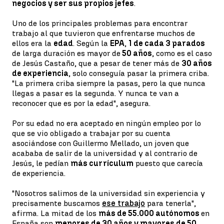
negocios y ser sus propios jefes
.
Uno de los principales problemas para encontrar
trabajo al que tuvieron que enfrentarse muchos de
ellos era la
edad
. Según la
EPA
,
1 de cada 3 parados
de larga duración es mayor de
50 años
, como es el caso
de Jesús Castaño, que a pesar de tener más de
30 años
de experiencia
, solo conseguía pasar la primera criba.
"La primera criba siempre la pasas, pero la que nunca
llegas a pasar es la segunda. Y nunca te van a
reconocer que es por la edad", asegura.
Por su edad no era aceptado en ningún empleo por lo
que se vio obligado a trabajar por su cuenta
asociándose con Guillermo Mellado, un joven que
acababa de salir de la universidad y al contrario de
Jesús, le pedían
más currículum
puesto que carecía
de experiencia.
"Nosotros salimos de la universidad sin experiencia y
precisamente buscamos
ese trabajo
para tenerla",
afirma. La mitad de los
más de 55.000 autónomos
en
España son
menores de 30 años y mayores de 50