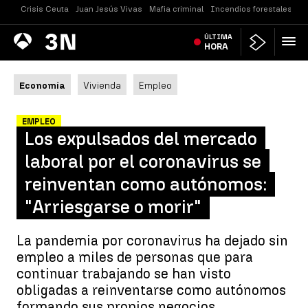
Crisis Ceuta
Juan Jesús Vivas
Mafia criminal
Incendios forestales
Vi
Antena
ÚLTIMA
Noticias
3
HORA
Economía
Vivienda
Empleo
EMPLEO
Los expulsados del mercado
laboral por el coronavirus se
reinventan como autónomos:
"Arriesgarse o morir"
La pandemia por coronavirus ha dejado sin
empleo a miles de personas que para
continuar trabajando se han visto
obligadas a reinventarse como autónomos
formando sus propios negocios.