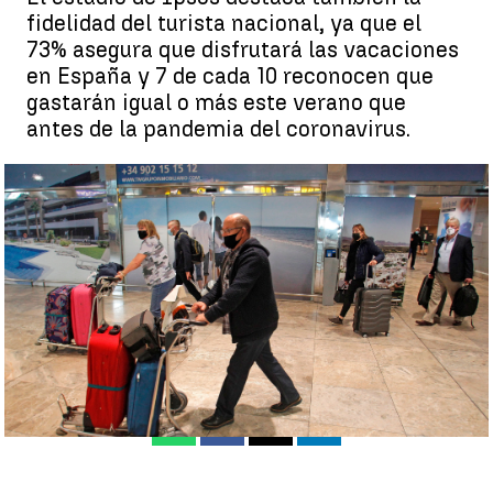
fidelidad del turista nacional, ya que el
73% asegura que disfrutará las vacaciones
en España y 7 de cada 10 reconocen que
gastarán igual o más este verano que
antes de la pandemia del coronavirus.
España es el destino favorito para los turistas internacionales
este verano, según un estudio de Ipsos |
Efe
Guillermo Gallegos Gómez
Publicado:
24 de junio de 2021, 11:36
Whatsapp
Facebook
X
Linkedin