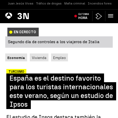
Juan Jesús Vivas
Tráfico de drogas
Mafia criminal
Incendios forestale
Antena
ÚLTIMA
Noticias
3
HORA
EN DIRECTO
Segundo día de controles a los viajeros de Italia
Economía
Vivienda
Empleo
TURISMO
España es el destino favorito
para los turistas internacionales
este verano, según un estudio de
Ipsos
El estudio de Ipsos destaca también la