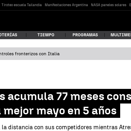
Tiroteo escuela Tailandia
Manifestaciones Argentina
NASA paneles solares
E
OTERÍAS
TIEMPO
PROGRAMAS
MULTIME
troles fronterizos con Italia
 estás buscando?
as acumula 77 meses cons
u mejor mayo en 5 años
car
a la distancia con sus competidores mientras Atr