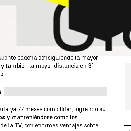
vuelve a liderar por 22º mes
adena principal que más crece
y
 en las franjas de mayor consumo,
.
 los
informativos, los programas y las
televisión
logrando una distancia de
iguiente cadena consiguiendo la mayor
 y también la mayor distancia en 31
o.
s
la ya 77 meses como líder, logrando su
os
y manteniéndose como los
 de la TV, con enormes ventajas sobre