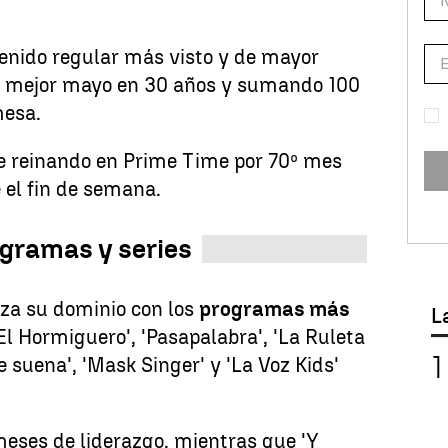
tenido regular más visto y de mayor
su mejor mayo en 30 años y sumando 100
mesa.
ue reinando en Prime Time por 70º mes
e el fin de semana.
gramas y series
za su dominio con los
programas más
L
'El Hormiguero', 'Pasapalabra', 'La Ruleta
e suena', 'Mask Singer' y 'La Voz Kids'
ses de liderazgo, mientras que 'Y