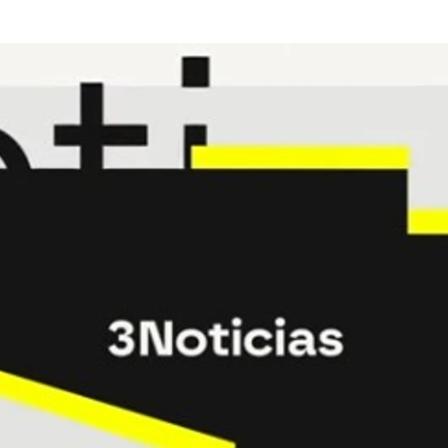
Antena 3 Noticias acumula 77 meses consecutivos de lideraz
Whatsapp
Facebook
X
Linkedin