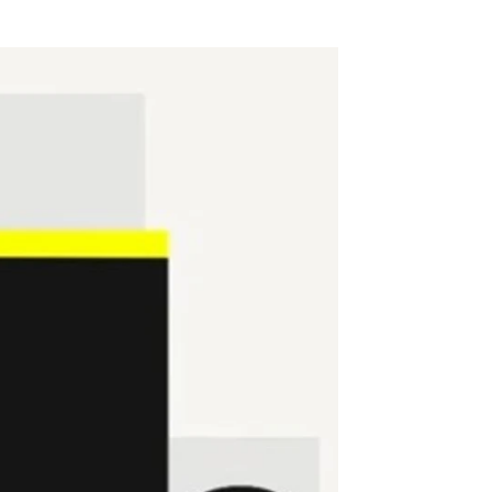
go, con su mejor mayo en 5 años |
Antena 3 Noticias