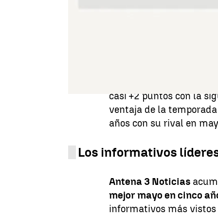
Antena 3
, con un 12,9%,
consecutivo
siendo la
c
manteniéndose imbatible
Sobremesa y Prime Time
Antena 3
logra de nuevo
series más vistas de la 
casi +2 puntos con la s
ventaja de la temporada
años con su rival en may
Los informativos lídere
Antena 3 Noticias
acumu
mejor mayo en cinco añ
informativos más vistos