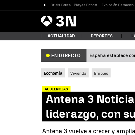
Crisis Ceuta
Playas Donosti
Explosión Damasco
Antena
Noticias
3
ACTUALIDAD
DEPORTES
L
España establece con
EN DIRECTO
¿Qué
Economía
Vivienda
Empleo
AUDIENCIAS
Antena 3 Notici
liderazgo, con s
Bus
Antena 3 vuelve a crecer y amplí