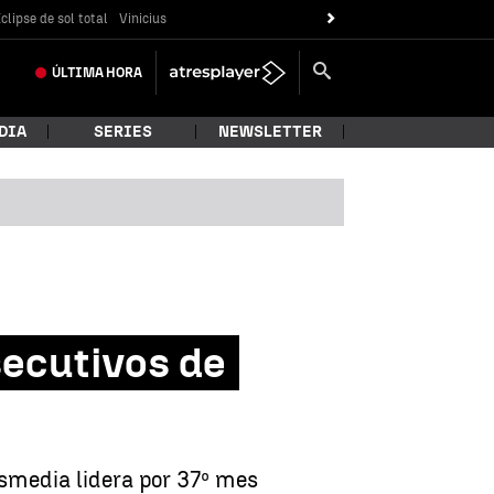
clipse de sol total
Vinicius
ÚLTIMA
HORA
DIA
SERIES
NEWSLETTER
ecutivos de
esmedia lidera por 37º mes