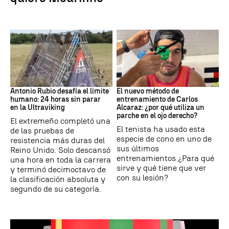
Ultraviking
Tenis
Antonio Rubio desafía el límite
El nuevo método de
humano: 24 horas sin parar
entrenamiento de Carlos
en la Ultraviking
Alcaraz: ¿por qué utiliza un
parche en el ojo derecho?
El extremeño completó una
El tenista ha usado esta
de las pruebas de
especie de cono en uno de
resistencia más duras del
sus últimos
Reino Unido. Solo descansó
entrenamientos ¿Para qué
una hora en toda la carrera
sirve y qué tiene que ver
y terminó decimoctavo de
con su lesión?
la clasificación absoluta y
segundo de su categoría.