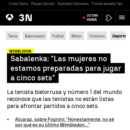
Crisis Ceuta
Playas Donosti
Explosión Damasco
Tiroteo escuela Tailandi
Antena
ÚLTIMA
Noticias
3
HORA
Tenis
Baloncesto
Fútbol
Motor
Ciclismo
Deportes
WIMBLEDON
Sabalenka: "Las mujeres no
estamos preparadas para jugar
a cinco sets"
La tenista bielorrusa y número 1 del mundo
reconoce que las tenistas no están listas
para afrontar partidos a cinco sets.
Alcaraz, sobre Fognini: "Honestamente, no sé
por qué es su último Wimbledon..."