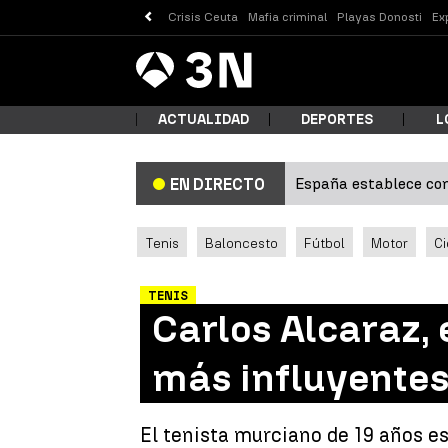
Crisis Ceuta
Mafia criminal
Playas Donosti
Ex
Antena
Noticias
3
ACTUALIDAD
DEPORTES
L
España establece con
EN DIRECTO
¿Qué
Tenis
Baloncesto
Fútbol
Motor
Ci
TENIS
Carlos Alcaraz, 
más influyente
Busc
El tenista murciano de 19 años es