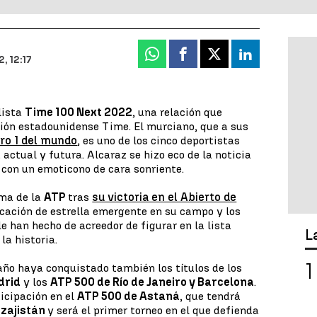
Whatsapp
Facebook
X
Linkedin
, 12:17
lista
Time 100 Next 2022
, una relación que
ción estadounidense Time. El murciano, que a sus
ro 1 del mundo
, es uno de los cinco deportistas
 actual y futura. Alcaraz se hizo eco de la noticia
r con un emoticono de cara sonriente.
ima de la
ATP
tras
su victoria en el Abierto de
ficación de estrella emergente en su campo y los
e han hecho de acreedor de figurar en la lista
L
la historia.
 año haya conquistado también los títulos de los
drid
y los
ATP 500 de Río de Janeiro y Barcelona
.
ticipación en el
ATP 500 de Astaná
, que tendrá
zajistán
y será el primer torneo en el que defienda