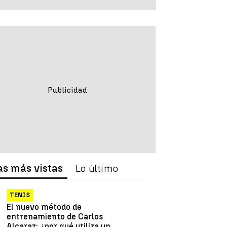
as más vistas
Lo último
TENIS
El nuevo método de
entrenamiento de Carlos
Alcaraz: ¿por qué utiliza un