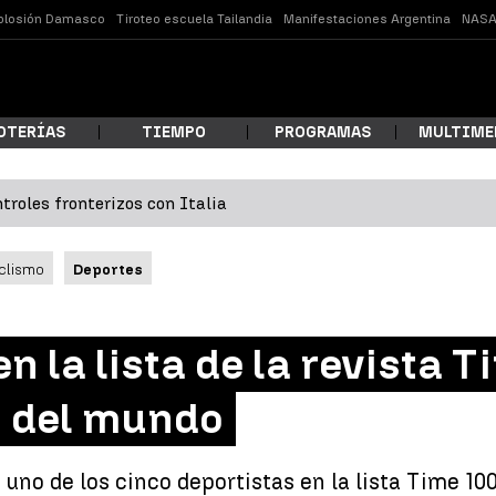
plosión Damasco
Tiroteo escuela Tailandia
Manifestaciones Argentina
NASA
OTERÍAS
TIEMPO
PROGRAMAS
MULTIME
troles fronterizos con Italia
 estás buscando?
clismo
Deportes
en la lista de la revista 
s del mundo
ar
 uno de los cinco deportistas en la lista Time 10