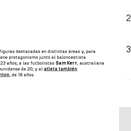
iguras destacadas en distintas áreas y, para
iene protagonismo junto al baloncestista
e 23 años; a las futbolistas
Sam Kerr
, australiana
ounidense de 20; y al
atleta también
hton
, de 18 años.