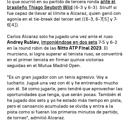
lo que ocurrió en su partido de tercera ronda
ante el
brasileño Thiago Seyboth Wild
(6-3 y 6-3). Struff sí
fue capaz de llevar al límite a Alcaraz, quien ganó con
agonía en el tie-break del tercer set ((6-3, 6-7[5] y 7-
6[4]).
Carlos Alcaraz solo ha jugado una vez ante el ruso
Andrey Rublev
,
imponiéndose en dos sets
7-5 y 6-2
en la round robin de las
Nitto ATP Final 2023
. El
murciano, si logra superar al tenista ruso, se convertirá
en el primer tenista en firmar quince victorias
seguidas en el Mutua Madrid Open.
"Es un gran jugador con un tenis agresivo. Voy a
lucharlo. Jugué una vez con él y he entrenado mucho
con él. Sé como jugarle, pero tendré que aprovechar las
oportunidades que tenga, que serán pocas. También él
ha jugado dos sets y yo he estado más tiempo en pista,
pero el cansancio acumulado se olvida y entra a la
pista como si fueran los primeros minutos de partido,
de torneo", admitió Alcaraz.