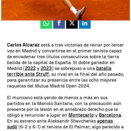
Publicado:
30 de abril de 2024, 20:45
Whatsapp
Facebook
X
Linkedin
Carlos Alcaraz
está a tres victorias de reinar por tercer
vez en Madrid y convertirse en el primer tenista capaz
de encadenar tres títulos consecutivos sobre la tierra
batida de la capital de España. El doble ganador en
Madrid (
2022
y
2023
) se sobrepuso a una
batalla
terrible ante Struff
, su rival en la final del año pasado,
para garantizar su presencia entre las ocho mejores
raquetas del Mutua Madrid Open 2024.
El murciano está yendo de menos a más en sus
partidos en la Manolo Santana, con la precaución aún
presente por la lesión en el antebrazo derecho que le
obligó a renunciar a jugar en
Montecarlo
y
Barcelona
.
En su estreno ante Aleksandr Shevchenko
apenas
sudó
(6-2 y 6-1) el tenista de El Palmar, algo parecido a