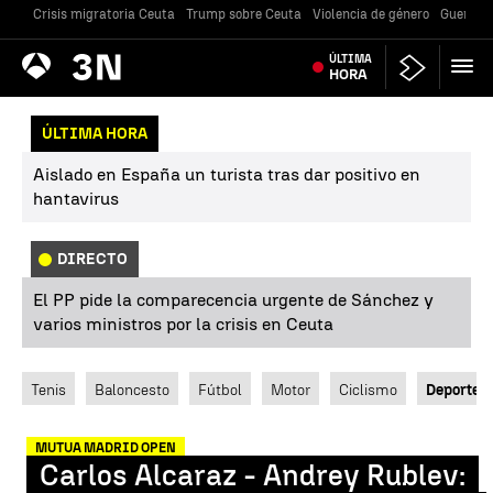
Crisis migratoria Ceuta
Trump sobre Ceuta
Violencia de género
Guerra U
Antena
ÚLTIMA
Noticias
3
HORA
ÚLTIMA HORA
Aislado en España un turista tras dar positivo en
hantavirus
DIRECTO
El PP pide la comparecencia urgente de Sánchez y
varios ministros por la crisis en Ceuta
Tenis
Baloncesto
Fútbol
Motor
Ciclismo
Deportes
MUTUA MADRID OPEN
Carlos Alcaraz - Andrey Rublev: