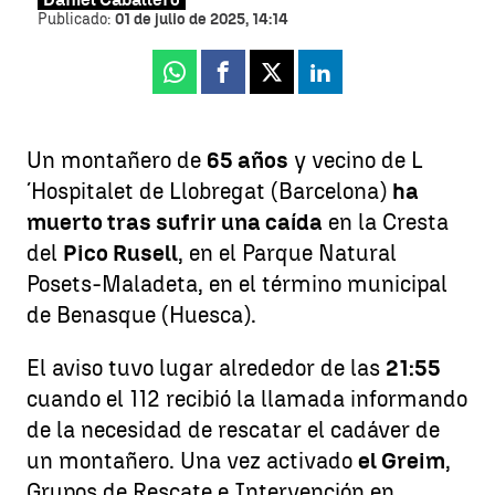
Publicado:
01 de julio de 2025, 14:14
Whatsapp
Facebook
X
Linkedin
Un montañero de
65 años
y vecino de L
´Hospitalet de Llobregat (Barcelona)
ha
muerto tras sufrir una caída
en la Cresta
del
Pico Rusell
, en el Parque Natural
Posets-Maladeta, en el término municipal
de Benasque (Huesca).
El aviso tuvo lugar alrededor de las
21:55
cuando el 112 recibió la llamada informando
de la necesidad de rescatar el cadáver de
un montañero. Una vez activado
el Greim
,
Grupos de Rescate e Intervención en