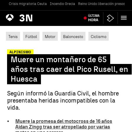
Crisis migratoria Ceuta
Incendio Grecia
Reino Unido liberación presos
Gu
Antena
ÚLTIMA
Noticias
3
HORA
Tenis
Fútbol
Motor
Baloncesto
Ciclismo
ALPINISMO
Muere un montañero de 65
años tras caer del Pico Rusell, en
Huesca
Según informó la Guardia Civil, el hombre
presentaba heridas incompatibles con la
vida.
Muere la promesa del motocross de 16 años
Aidan Zingg tras ser atropellado por varias