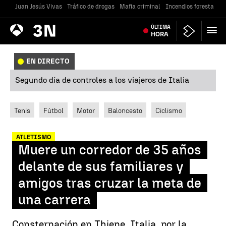
Juan Jesús Vivas
Tráfico de drogas
Mafia criminal
Incendios forestales
Antena
ÚLTIMA
Noticias
3
HORA
EN DIRECTO
Segundo día de controles a los viajeros de Italia
Tenis
Fútbol
Motor
Baloncesto
Ciclismo
ATLETISMO
Muere un corredor de 35 años
delante de sus familiares y
amigos tras cruzar la meta de
una carrera
Consternación en Thiene, Italia, por la