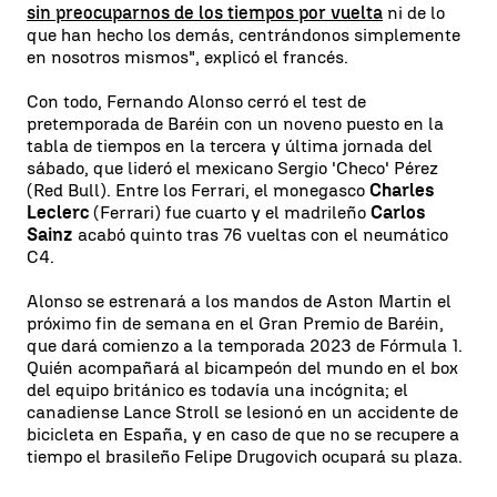
sin preocuparnos de los tiempos por vuelta
ni de lo
que han hecho los demás, centrándonos simplemente
en nosotros mismos", explicó el francés.
Con todo, Fernando Alonso cerró el test de
pretemporada de Baréin con un noveno puesto en la
tabla de tiempos en la tercera y última jornada del
sábado, que lideró el mexicano Sergio 'Checo' Pérez
(Red Bull). Entre los Ferrari, el monegasco
Charles
Leclerc
(Ferrari) fue cuarto y el madrileño
Carlos
Sainz
acabó quinto tras 76 vueltas con el neumático
C4.
Alonso se estrenará a los mandos de Aston Martin el
próximo fin de semana en el Gran Premio de Baréin,
que dará comienzo a la temporada 2023 de Fórmula 1.
Quién acompañará al bicampeón del mundo en el box
del equipo británico es todavía una incógnita; el
canadiense Lance Stroll se lesionó en un accidente de
bicicleta en España, y en caso de que no se recupere a
tiempo el brasileño Felipe Drugovich ocupará su plaza.