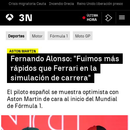
Crisis migratoria Ceuta
Incendio Grecia
Reino Unido liberación presos
Gu
Antena
ÚLTIMA
Noticias
3
HORA
Deportes
Motor
Fórmula 1
Moto GP
ASTON MARTIN
Fernando Alonso: "Fuimos más
rápidos que Ferrari en la
simulación de carrera"
El piloto español se muestra optimista con
Aston Martin de cara al inicio del Mundial
de Fórmula 1.