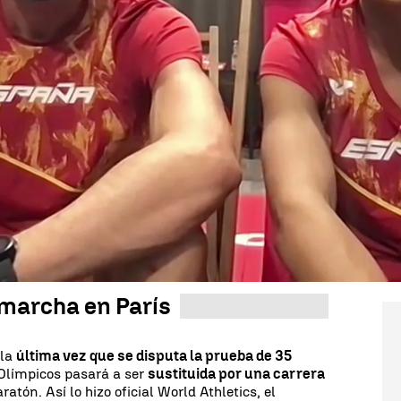
Whatsapp
Facebook
X
Linkedin
ndo,
María Pérez
y
Álvaro Martín
, ya piensan en
tras volver a conquistar el oro en la prueba de los
descansar
para poder recargar pilas y plantearte
z a
Antena 3 Deportes.
nen claro el siguiente paso: "Ahí coincidimos tanto
lta la medalla olímpica.
Al final es el sueño de
e la doble campeona en 20 y 35 kilómetros
 marcha en París
 la
última vez que se disputa la prueba de 35
 Olímpicos pasará a ser
sustituida por una carrera
atón. Así lo hizo oficial World Athletics, el