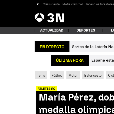
Crisis Ceuta
Mafia criminal
Incendios forestale
Antena
Noticias
3
ACTUALIDAD
DEPORTES
L
Sorteo de la Lotería Na
EN DIRECTO
¿Qué
España estab
ÚLTIMA HORA
Tenis
Fútbol
Motor
Baloncesto
Cic
ATLETISMO
María Pérez, dob
Bus
medalla olímpic