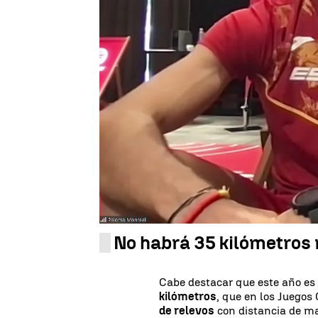
Pedro Jiménez
Publicado:
24 de agosto de 2023, 17:01
Los dobles campeones del mu
los
Juegos Olímpicos de París
35 kilómetros marcha.
"Toca 
objetivos", asegura María Pére
Y es que ambos deportistas tie
Álvaro como yo,
ya solo nos fa
cualquier deportista", concluy
marcha.
No habrá 35 kilómetros
Cabe destacar que este año es
kilómetros
, que en los Juegos
de relevos
con distancia de mar