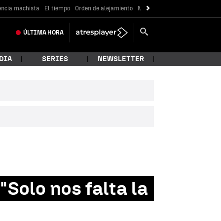
encia machista
El tiempo
Orden de alejamiento
Messi
ÚLTIMA
HORA
DIA
SERIES
NEWSLETTER
Solo nos falta la