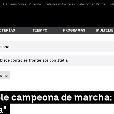
s
Juan Jesús Vivas
Vivienda
Controles en fronteras
Detención en Palma
Viol
OTERÍAS
TIEMPO
PROGRAMAS
MULTIME
cional
 estás buscando?
lece controles fronterizos con Italia
lismo
le campeona de marcha: "
car
a"