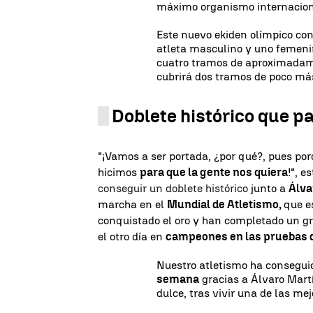
máximo organismo internacional
Este nuevo ekiden olímpico co
atleta masculino y uno femeni
cuatro tramos de aproximadame
cubrirá dos tramos de poco má
Doblete histórico que pa
"¡Vamos a ser portada, ¿por qué?, pues po
hicimos
para que la gente nos quiera
!", e
conseguir un doblete histórico
junto a
Álva
marcha en el
Mundial de Atletismo,
que e
conquistado el oro y han completado un g
el otro día en
campeones en las pruebas d
Nuestro atletismo ha consegui
semana
gracias a Álvaro Mart
dulce, tras vivir una de las me