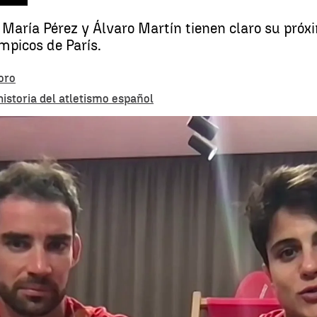
ría Pérez y Álvaro Martín tienen claro su próxim
mpicos de París.
oro
istoria del atletismo español
María Pérez, doble campeona de marcha: "Solo