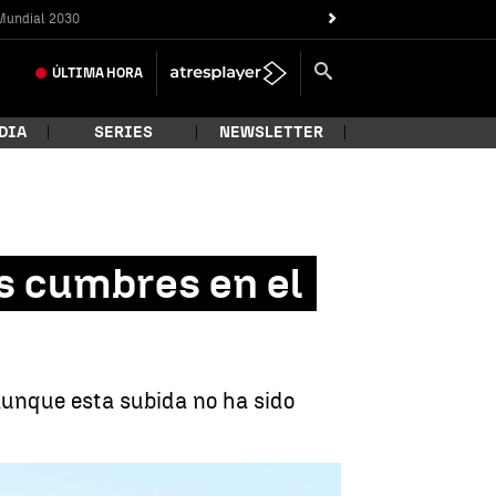
Mundial 2030
ÚLTIMA
HORA
DIA
SERIES
NEWSLETTER
ás cumbres en el
 Aunque esta subida no ha sido
nista no nepalí con más cumbres en el Monte Everest