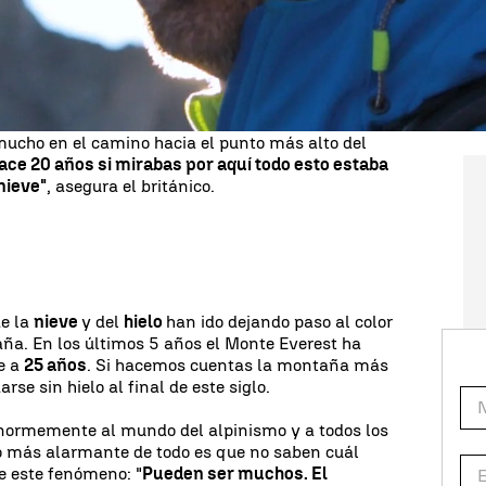
bien lo que es subir a la cima del mundo porque
n su mochila.
e con sabor
agridulce
. La alegría de revalidar su
ca queda reducida por las
condiciones
de la propia
ton se ha dado cuenta que las cosas han
ucho en el camino hacia el punto más alto del
ace 20 años si mirabas por aquí todo esto estaba
nieve"
, asegura el británico.
de la
nieve
y del
hielo
han ido dejando paso al color
ña. En los últimos 5 años el Monte Everest ha
te a
25 años
. Si hacemos cuentas la montaña más
e sin hielo al final de este siglo.
normemente al mundo del alpinismo y a todos los
Lo más alarmante de todo es que no saben cuál
de este fenómeno: "
Pueden ser muchos. El