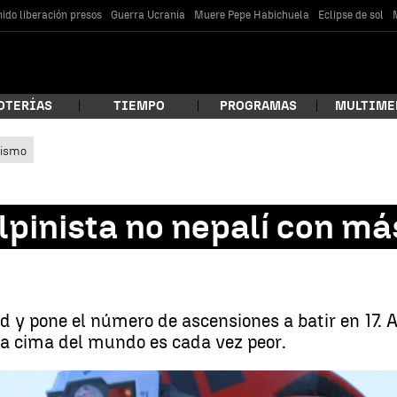
ido liberación presos
Guerra Ucrania
Muere Pepe Habichuela
Eclipse de sol
OTERÍAS
TIEMPO
PROGRAMAS
MULTIME
lismo
 estás buscando?
alpinista no nepalí con m
rd y pone el número de ascensiones a batir en 17.
 la cima del mundo es cada vez peor.
car
inista no nepalí con más cumbres en el Monte Everest |
Kenton Cool, el alpi