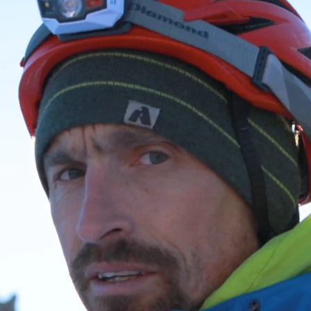
Whatsapp
Facebook
X
Linkedin
ool
se ha convertido en la persona no nepalí en
rest
. Lo ha hecho por
decimosétima vez
,
e 16 que el mismo ostentaba. Su última subida,
ho solo, la hizo junto con
Dorjee Gyelzen Sherpa.