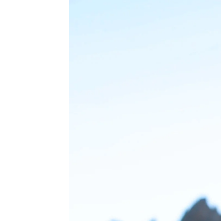
Mario González
Publicado:
09 de junio de 2023, 18:14
El alpinista británico
Kenton C
subir más veces al
Monte Eve
superando el récord anterior d
hasta el momento, no la ha hec