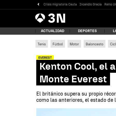
Crisis migratoria Ceuta
Incendio Grecia
Reino Un
Antena
Noticias
3
ACTUALIDAD
DEPORTES
L
Tenis
Fútbol
Motor
Baloncesto
Cic
¿Qué
EVEREST
Kenton Cool, el 
Monte Everest
El británico supera su propio réco
como las anteriores, el estado de
Bus
Kenton Cool, el alp