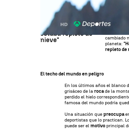
El nepalí también conoce muy 
con esta ya lleva
19 cumbres
e
Una cumbr
"Hace 20 años
propia mar
subida. Ken
estaba repleto de
cambiado m
nieve"
planeta:
"H
repleto de 
El techo del mundo en peligro
En los últimos años el blanco 
grisáceo de la
roca
de la monta
perdido el hielo correspondien
famosa del mundo podría quedars
Una situación que
preocupa
e
deportistas que lo practican. 
puede ser el
motivo
principal 