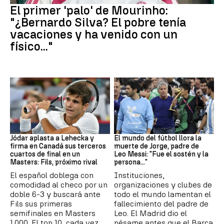
El primer 'palo' de Mourinho:
"¿Bernardo Silva? El pobre tenía
vacaciones y ha venido con un
físico..."
Canadá
Leo Messi
Jódar aplasta a Lehecka y
El mundo del fútbol llora la
firma en Canadá sus terceros
muerte de Jorge, padre de
cuartos de final en un
Leo Messi: "Fue el sostén y la
Masters: Fils, próximo rival
persona..."
El español doblega con
Instituciones,
comodidad al checo por un
organizaciones y clubes de
doble 6-3 y buscará ante
todo el mundo lamentan el
Fils sus primeras
fallecimiento del padre de
semifinales en Masters
Leo. El Madrid dio el
1.000. El top 10, cada vez
pésame antes que el Barça