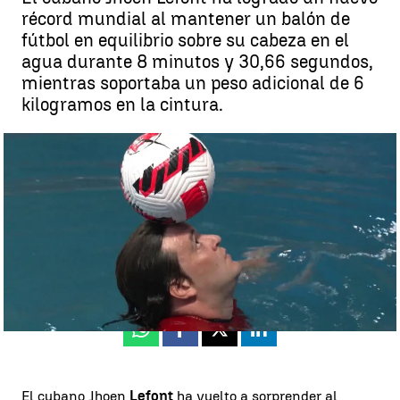
récord mundial al mantener un balón de
fútbol en equilibrio sobre su cabeza en el
agua durante 8 minutos y 30,66 segundos,
mientras soportaba un peso adicional de 6
kilogramos en la cintura.
Jhoen Lefont durante su prueba |
Antena 3 Deportes
Maider Mantecón |
Pablo Infiesta
Publicado:
18 de noviembre de 2024, 15:59
Whatsapp
Facebook
X
Linkedin
El cubano Jhoen
Lefont
ha vuelto a sorprender al