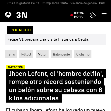
Crisis migratoria Ceuta
Trump sobre Ceuta
Violencia de género
Guerra U
Antena
ÚLTIMA
Noticias
3
HORA
EN DIRECTO
Felipe VI prepara una visita histórica a Ceuta
Tenis
Fútbol
Motor
Baloncesto
Ciclismo
NATACIÓN
Jhoen Lefont, el 'hombre delfín',
rompe otro récord sosteniendo
un balón sobre su cabeza con 6
kilos adicionales
El cubano Jhoen Lefont ha logrado un nuevo