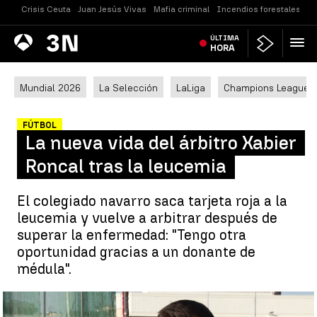
Crisis Ceuta
Juan Jesús Vivas
Mafia criminal
Incendios forestales
Vi
Antena
ÚLTIMA
Noticias
3
HORA
Mundial 2026
La Selección
LaLiga
Champions League
FÚTBOL
La nueva vida del árbitro Xabier
Roncal tras la leucemia
El colegiado navarro saca tarjeta roja a la
leucemia y vuelve a arbitrar después de
superar la enfermedad: "Tengo otra
oportunidad gracias a un donante de
médula".
La nueva vida del árbitro Xabier Roncal tras la leucemia |
Antena
3 Deportes