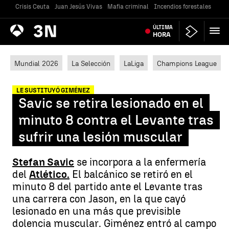
Crisis Ceuta
Juan Jesús Vivas
Mafia criminal
Incendios forestales
Vivi
Antena
ÚLTIMA
Noticias
3
HORA
Mundial 2026
La Selección
LaLiga
Champions League
LE SUSTITUYÓ GIMÉNEZ
Savic se retira lesionado en el
minuto 8 contra el Levante tras
sufrir una lesión muscular
Stefan Savic
se incorpora a la enfermería
del
Atlético.
El balcánico se retiró en el
minuto 8 del partido ante el Levante tras
una carrera con Jason, en la que cayó
lesionado en una más que previsible
dolencia muscular. Giménez entró al campo