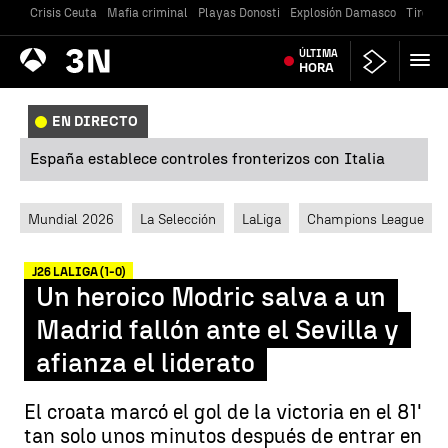
Crisis Ceuta
Mafia criminal
Playas Donosti
Explosión Damasco
Tiroteo
Antena
ÚLTIMA
Noticias
3
HORA
EN DIRECTO
España establece controles fronterizos con Italia
Mundial 2026
La Selección
LaLiga
Champions League
J26 LALIGA (1-0)
Un heroico Modric salva a un
Madrid fallón ante el Sevilla y
afianza el liderato
El croata marcó el gol de la victoria en el 81'
tan solo unos minutos después de entrar en