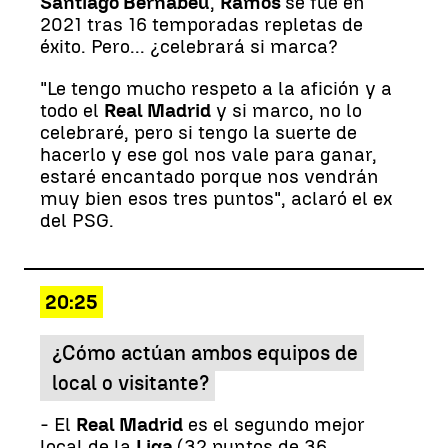
Santiago Bernabéu
,
Ramos
se fue en
2021 tras 16 temporadas repletas de
éxito. Pero... ¿celebrará si marca?
"Le tengo mucho respeto a la afición y a
todo el
Real Madrid
y si marco, no lo
celebraré, pero si tengo la suerte de
hacerlo y ese gol nos vale para ganar,
estaré encantado porque nos vendrán
muy bien esos tres puntos", aclaró el ex
del PSG.
20:25
¿Cómo actúan ambos equipos de
local o visitante?
- El
Real Madrid
es el segundo mejor
local de la
Liga
(32 puntos de 36