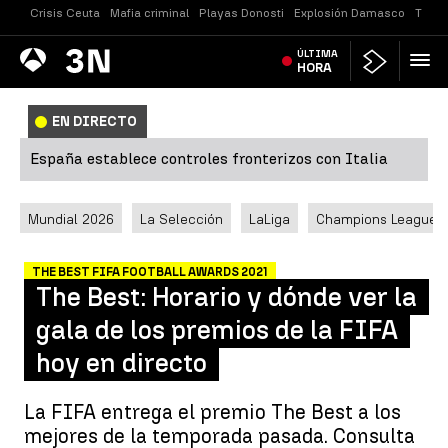
Crisis Ceuta
Mafia criminal
Playas Donosti
Explosión Damasco
Tirot
Antena
ÚLTIMA
Noticias
3
HORA
EN DIRECTO
España establece controles fronterizos con Italia
Mundial 2026
La Selección
LaLiga
Champions League
THE BEST FIFA FOOTBALL AWARDS 2021
The Best: Horario y dónde ver la
gala de los premios de la FIFA
hoy en directo
La FIFA entrega el premio The Best a los
mejores de la temporada pasada. Consulta