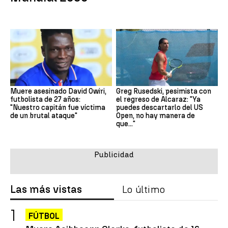
Muere asesinado David Owiri,
Greg Rusedski, pesimista con
futbolista de 27 años:
el regreso de Alcaraz: "Ya
"Nuestro capitán fue víctima
puedes descartarlo del US
de un brutal ataque"
Open, no hay manera de
que..."
Las más vistas
Lo último
FÚTBOL