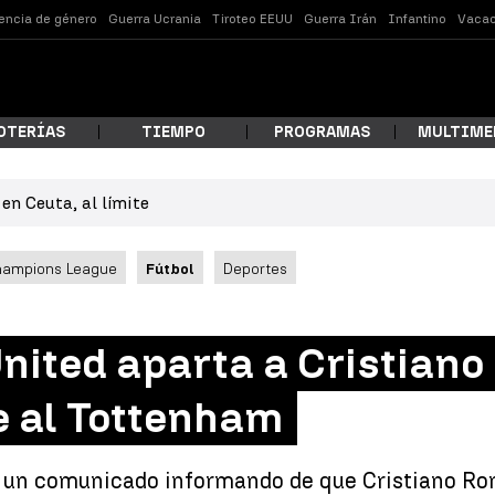
lencia de género
Guerra Ucrania
Tiroteo EEUU
Guerra Irán
Infantino
Vacac
OTERÍAS
TIEMPO
PROGRAMAS
MULTIME
en Ceuta, al límite
 estás buscando?
hampions League
Fútbol
Deportes
nited aparta a Cristiano
e al Tottenham
ar
 un comunicado informando de que Cristiano Ron