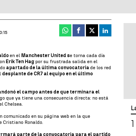
Whatsapp
Facebook
X
Linkedin
0:15
aldo
en el
Manchester United s
e torna cada día
on
Erik Ten Hag
por su frustrada salida en el
ido
apartado de la última convocatoria
de los red
el
desplante de CR7 al equipo en el último
ndonó el campo antes de que terminara el
lgo que ya tiene una consecuencia directa: no está
el Chelsea.
L
n comunicado en su página web en la que
e Cristiano Ronaldo.
ormará parte de la convocatoria para el partido