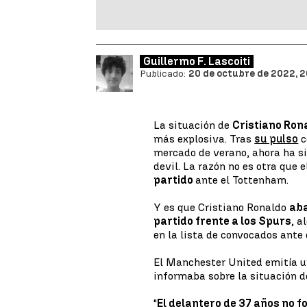
Guillermo F. Lascoiti
Publicado:
20 de octubre de 2022, 2
La situación de
Cristiano Ron
más explosiva. Tras
su pulso
c
mercado de verano, ahora ha s
devil. La razón no es otra que 
partido
ante el Tottenham.
Y es que Cristiano Ronaldo
aba
partido frente a los Spurs
, a
en la lista de convocados ante 
El Manchester United emitía u
informaba sobre la situación d
"
El delantero de 37 años no f