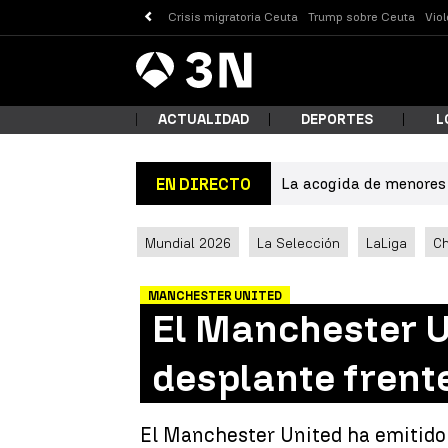
Crisis migratoria Ceuta
Trump sobre Ceuta
Vio
Antena
Noticias
3
ACTUALIDAD
DEPORTES
L
La acogida de menores 
EN DIRECTO
¿Qué
Mundial 2026
La Selección
LaLiga
C
MANCHESTER UNITED
El Manchester U
desplante frent
Busc
El Manchester United ha emitido