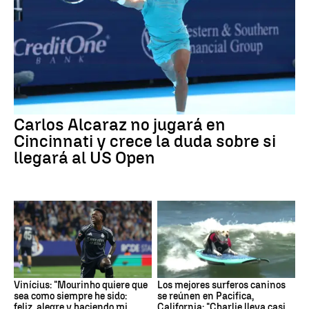
Carlos Alcaraz no jugará en
Cincinnati y crece la duda sobre si
llegará al US Open
Vinícius: "Mourinho quiere que
Los mejores surferos caninos
sea como siempre he sido:
se reúnen en Pacifica,
feliz, alegre y haciendo mi
California: "Charlie lleva casi