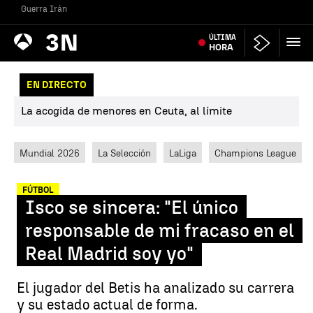
Guerra Irán
Antena
ÚLTIMA
Noticias
3
HORA
EN DIRECTO
La acogida de menores en Ceuta, al límite
Mundial 2026
La Selección
LaLiga
Champions League
FÚTBOL
Isco se sincera: "El único
responsable de mi fracaso en el
Real Madrid soy yo"
El jugador del Betis ha analizado su carrera
y su estado actual de forma.