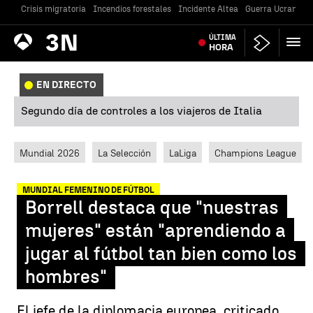
Crisis migratoria
Incendios forestales
Incidente Altea
Guerra Ucrania
Antena
ÚLTIMA
Noticias
3
HORA
EN DIRECTO
Segundo día de controles a los viajeros de Italia
Mundial 2026
La Selección
LaLiga
Champions League
MUNDIAL FEMENINO DE FÚTBOL
Borrell destaca que "nuestras
mujeres" están "aprendiendo a
jugar al fútbol tan bien como los
hombres"
El jefe de la diplomacia europea, criticado