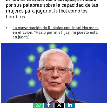
por sus palabras sobre la capacidad de las
mujeres para jugar al fútbol como los
hombres.
La conversación de Rubiales con Jenni Hermoso
en el avión: "Hazlo por mis hijas, mi puesto está
en juego"
Borrell, criticado por sus palabras sobre la capacidad de las mujeres
para jugar al fútbol |
EFE
Luis F. Castillo
Publicado:
23 de agosto de 2023, 13:17
Whatsapp
Facebook
X
Linkedin