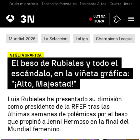
Crisis migratoria
Incendios forestales
Incidente Altea
Guerra Ucrania
Antena
ÚLTIMA
Noticias
3
HORA
Mundial 2026
La Selección
LaLiga
Champions League
VIÑETA GRÁFICA
El beso de Rubiales y todo el
escándalo, en la viñeta gráfica:
"¡Alto, Majestad!"
Luis Rubiales ha presentado su dimisión
como presidente de la RFEF tras las
últimas semanas de polémicas por el beso
que propinó a Jenni Hermoso en la final del
Mundial femenino.