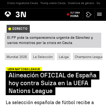
Crisis migratoria Ceuta
Trump sobre Ceuta
Violencia de género
Guerra
Antena
ÚLTIMA
Noticias
3
HORA
DIRECTO
El PP pide la comparecencia urgente de Sánchez y
varios ministros por la crisis en Ceuta
Mundial 2026
La Selección
LaLiga
Champions League
UEFA NATIONS LEAGUE
Alineación OFICIAL de España
hoy contra Suiza en la UEFA
Nations League
La selección española de fútbol recibe a