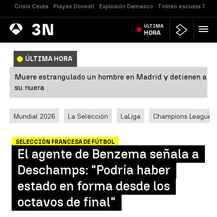
Crisis Ceuta
Playas Donosti
Explosión Damasco
Tiroteo escuela Taila
Antena
ÚLTIMA
Noticias
3
HORA
ÚLTIMA HORA
Muere estrangulado un hombre en Madrid y detienen a
su nuera
Mundial 2026
La Selección
LaLiga
Champions League
SELECCIÓN FRANCESA DE FÚTBOL
El agente de Benzema señala a
Deschamps: "Podría haber
estado en forma desde los
octavos de final"