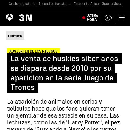
Crisis migratoria
Incendios forestales
Incidente Altea
Guerra Ucrania
Antena
ÚLTIMA
Noticias
3
HORA
Cultura
ADVIERTEN DE LOS RIESGOS
La venta de huskies siberianos
se dispara desde 2010 por su
aparición en la serie Juego de
Tronos
La aparición de animales en series y
películas hace que los fans quieran tener
un ejemplar de esa especie en su casa. Las
lechuzas, como las de 'Harry Potter', el pez
payaso de 'Buscando a Nemo' o los perros