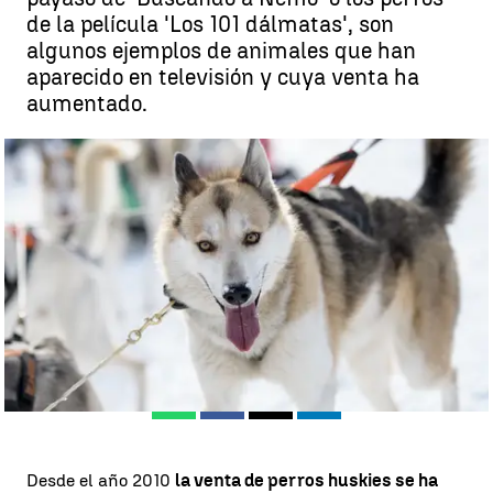
de la película 'Los 101 dálmatas', son
algunos ejemplos de animales que han
aparecido en televisión y cuya venta ha
aumentado.
La venta de huskies siberianos se dispara desde 2010 por su
aparición en la serie Juego de Tronos |
antena3.com
Madrid
Antena 3 Noticias
Publicado:
28 de septiembre de 2017, 09:28
Whatsapp
Facebook
X
Linkedin
Desde el año 2010
la venta de perros huskies se ha