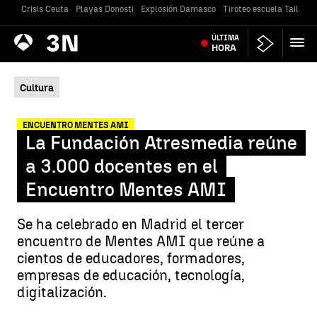
Crisis Ceuta
Playas Donosti
Explosión Damasco
Tiroteo escuela Tailandi
Antena
ÚLTIMA
Noticias
3
HORA
Cultura
ENCUENTRO MENTES AMI
La Fundación Atresmedia reúne
a 3.000 docentes en el
Encuentro Mentes AMI
Se ha celebrado en Madrid el tercer
encuentro de Mentes AMI que reúne a
cientos de educadores, formadores,
empresas de educación, tecnología,
digitalización.