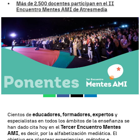
Más de 2.500 docentes participan en el II
Encuentro Mentes AMI de Atresmedia
Tercer Encuentro Mentes AMI: aulas digitalizadas pero con espíritu
crítico |
Atresmedia
Silvia García
Publicado:
19 de octubre de 2024, 18:46
Whatsapp
Facebook
X
Linkedin
Cientos de
educadores, formadores, expertos
y
especialistas en todos los ámbitos de la enseñanza se
han dado cita hoy en el
Tercer Encuentro Mentes
AMI
, es decir, por la alfabetización mediática. El
objetivo era plantear experiencias, métodos e