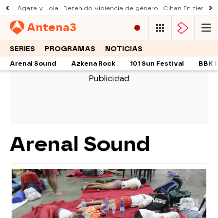
Ágata y Lola
Detenido violencia de género
Cihan En tierra le
Antena
3
SERIES
PROGRAMAS
NOTICIAS
Arenal Sound
Azkena Rock
101 Sun Festival
BBK L
Arenal Sound