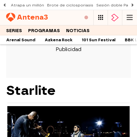
Atrapa un millón
Brote de ciclosporiasis
Sesión doble Padre
Antena
3
SERIES
PROGRAMAS
NOTICIAS
Arenal Sound
Azkena Rock
101 Sun Festival
BBK L
Starlite