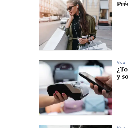
Pré
Vida
¿To
y s
Vida