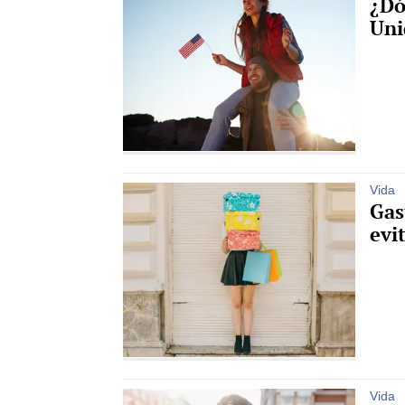
¿Dó
Uni
Vida
Gas
evi
Vida