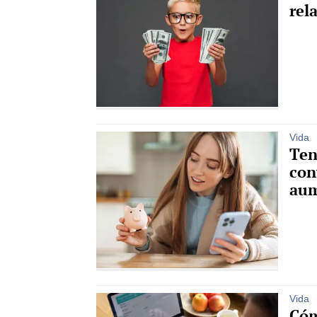
rel
Vida
Ten
con
aum
Vida
Cóm