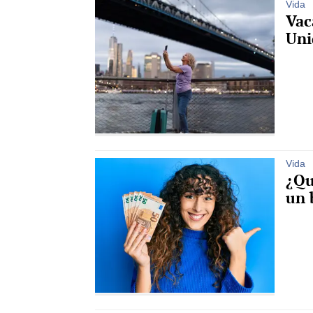
Vida
Vac
Uni
Vida
¿Qu
un 