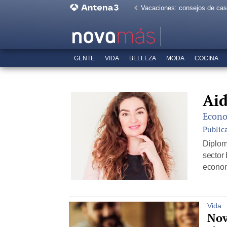
Vacaciones: consejos de ca
GENTE
VIDA
BELLEZA
MODA
COCINA
Aid
Econo
Public
Diplom
sector
econom
Vida
Nov