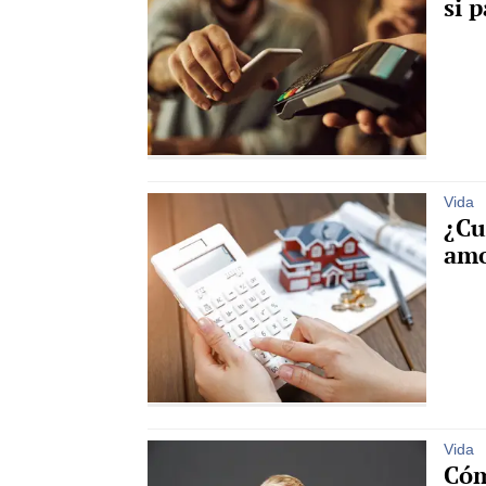
si 
Vida
¿Cu
amo
Vida
Cóm