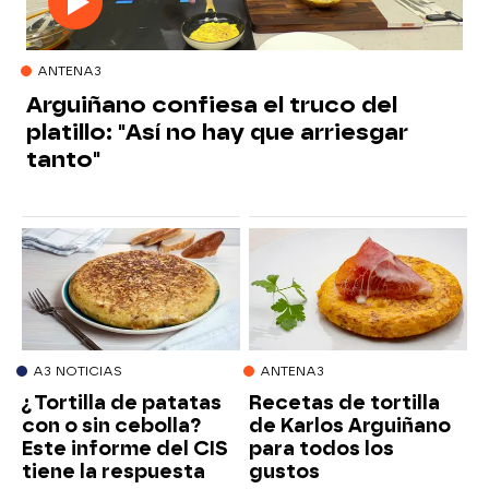
ANTENA3
Arguiñano confiesa el truco del
platillo: "Así no hay que arriesgar
tanto"
A3 NOTICIAS
ANTENA3
¿Tortilla de patatas
Recetas de tortilla
con o sin cebolla?
de Karlos Arguiñano
Este informe del CIS
para todos los
tiene la respuesta
gustos