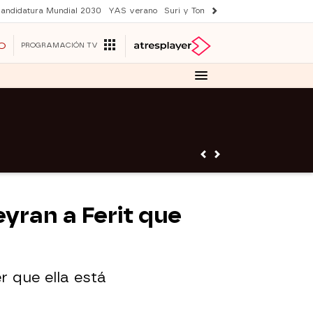
andidatura Mundial 2030
YAS verano
Suri y Tom Cruise
Una nueva vida
O
PROGRAMACIÓN TV
eyran a Ferit que
r que ella está