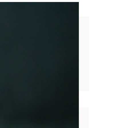
epare de nuevo
rd