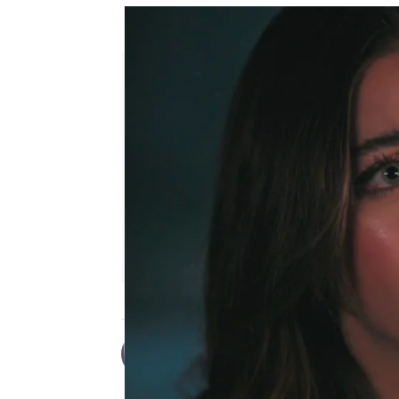
Ferit y Seyran sueñan con una
Desirée Castillo
Publicado:
02 de noviembre de 20