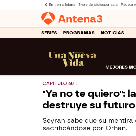
En tierra lejana
Brote de ciclosporiasis
Receta to
Antena
3
SERIES
PROGRAMAS
NOTICIAS
MEJORES M
CAPÍTULO 60
"Ya no te quiero": 
destruye su futuro
Seyran sabe que su mentira es
sacrificándose por Orhan.