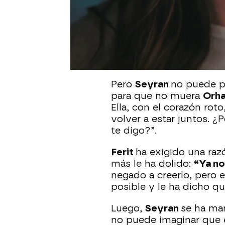
Ferit
, desesperado, se h
Seyran
. Cansado de sus
que
vuelvan a estar jun
volvamos juntos. Te dig
conmigo y que empecem
Pero
Seyran
no puede p
para que no muera
Orh
Ella, con el corazón rot
volver a estar juntos. ¿
te digo?”.
Ferit
ha exigido una raz
más le ha dolido:
“Ya no
negado a creerlo, pero e
posible y le ha dicho qu
Luego,
Seyran
se ha ma
no puede imaginar que 