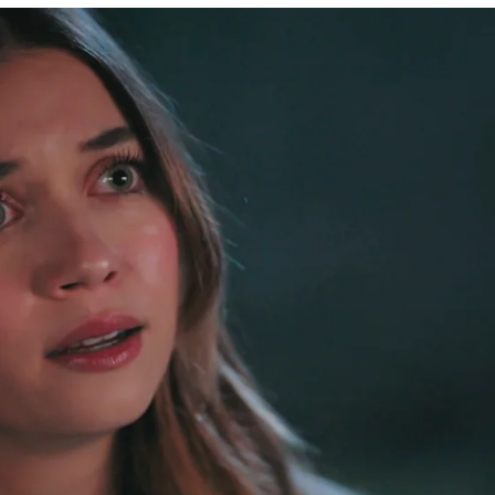
 nueva vida justo antes de que el destino los s
Whatsapp
Facebook
X
Flipboa
25, 23:36