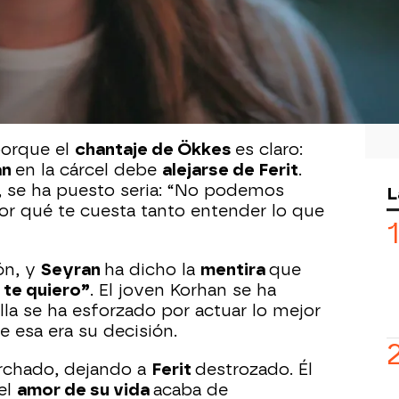
a presentado en la puerta de la casa de
 declaraciones a la prensa, le ha pedido
tos
y que se vayan lejos: “Te digo que
o que te vayas de aquí, que vengas
os otra vez”.
orque el
chantaje de Ökkes
es claro:
an
en la cárcel debe
alejarse de Ferit
.
o, se ha puesto seria: “No podemos
L
Por qué te cuesta tanto entender lo que
ón, y
Seyran
ha dicho la
mentira
que
 te quiero”
. El joven Korhan se ha
lla se ha esforzado por actuar lo mejor
e esa era su decisión.
rchado, dejando a
Ferit
destrozado. Él
el
amor de su vida
acaba de