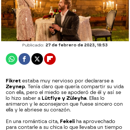
Patri Bea
Publicado:
27 de febrero de 2023, 18:53
Whatsapp
Facebook
X
Flipboard
Fikret
estaba muy nervioso por declararse a
Zeynep
. Tenía claro que quería compartir su vida
con ella, pero el miedo se apoderó de él y así se
lo hizo saber a
Lütfiye y Züleyha
. Ellas lo
animaron y le aconsejaron que fuese sincero con
ella y le abriese su corazón.
En una romántica cita,
Fekeli
ha aprovechado
para contarle a su chica lo que llevaba un tiempo