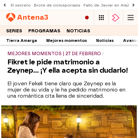
El secreto
Brote de ciclosporiasis
Fallo de Javier en AlaZ
Mu
Antena
3
SERIES
PROGRAMAS
NOTICIAS
Tierra Amarga
Mejores momentos
Noticias
Avanc
MEJORES MOMENTOS | 27 DE FEBRERO
Fikret le pide matrimonio a
Zeynep... ¡Y ella acepta sin dudarlo!
El joven Fekeli tiene claro que Zeynep es la
mujer de su vida y le ha pedido matrimonio en
una romántica cita llena de sinceridad.
Fikret se prepara para pedirle matrimonio
a Zeynep: “¿Y si me rechaza?”