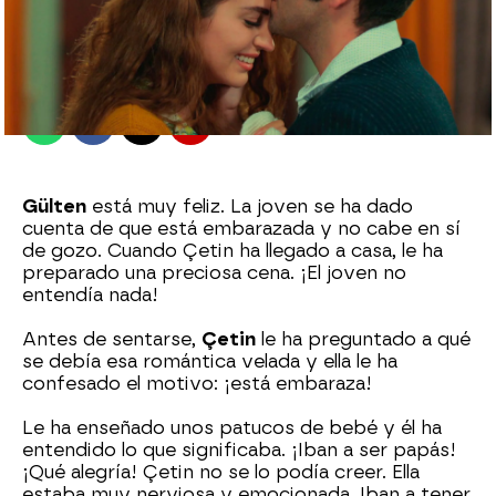
Ana Bermejo Lillo
Madrid
Publicado:
28 de noviembre de 2022, 18:58
Whatsapp
Facebook
X
Flipboard
Gülten
está muy feliz. La joven se ha dado
cuenta de que está embarazada y no cabe en sí
de gozo. Cuando Çetin ha llegado a casa, le ha
preparado una preciosa cena. ¡El joven no
entendía nada!
Antes de sentarse,
Çetin
le ha preguntado a qué
se debía esa romántica velada y ella le ha
confesado el motivo: ¡está embaraza!
Le ha enseñado unos patucos de bebé y él ha
entendido lo que significaba. ¡Iban a ser papás!
¡Qué alegría! Çetin no se lo podía creer. Ella
estaba muy nerviosa y emocionada. Iban a tener