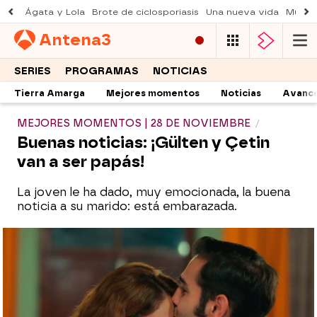
Ágata y Lola
Brote de ciclosporiasis
Una nueva vida
Muere 
Antena
3
SERIES
PROGRAMAS
NOTICIAS
Tierra Amarga
Mejores momentos
Noticias
Avanc
MEJORES MOMENTOS | 28 DE NOVIEMBRE
Buenas noticias: ¡Gülten y Çetin
van a ser papás!
La joven le ha dado, muy emocionada, la buena
noticia a su marido: está embarazada.