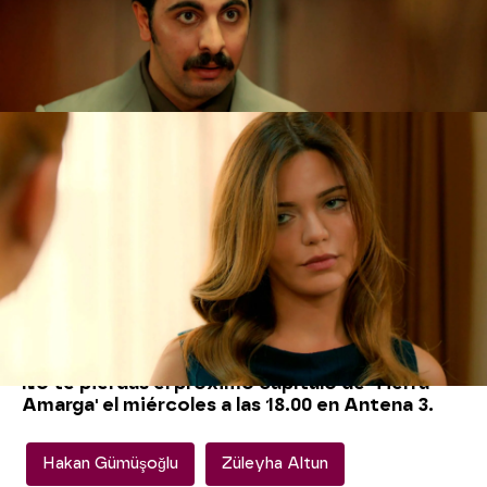
la dirección de la chica... ¡Züleyha las pagará mil
liras por ella! Pero madre e hija quieren más,
aunque Züleyha no está dispuesta a dárselo...
¿Qué pasará?
En el próximo capítulo de 'Tierra Amarga'
veremos como
Züleyha
se marcha de la mansión
Yaman rumbo a Esmirna. La joven tiene la
determinación de encontrar a Hülya y poder
hablar con ella, sin embargo, en mitad de su
camino se encuentra con
Mehmet Kara
, que la
intercepta... ¿Qué pasará? ¿Impedirá que la
joven siga con su camino? Al final, Mehmet es
Hakan y que Züleyha encuentre a Hülya, puede
poner en peligro su identidad...
No te pierdas el próximo capítulo de 'Tierra
Amarga' el miércoles a las 18.00 en Antena 3.
Hakan Gümüşoğlu
Züleyha Altun