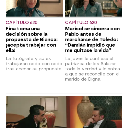
CAPÍTULO 620
CAPÍTULO 620
Fina toma una
Marisol se sincera con
decisión sobre la
Pablo antes de
propuesta de Bianca:
marcharse de Toledo:
¡acepta trabajar con
“Damián impidió que
ella!
me quitase la vida”
La fotógrafa y su ex
La joven le confiesa al
trabajarán codo con codo
patriarca de los Salazar
tras acepar su propuesta.
toda la verdad y le anima
a que se reconcilie con el
marido de Digna.