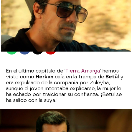
Ana Bermejo Lillo
Madrid
Publicado:
04 de octubre de 2022, 19:01
Whatsapp
Facebook
X
Flipboard
En el último capítulo de '
Tierra Amarga
' hemos
visto como
Herkan
caía en la trampa de
Betül
y
era expulsado de la compañía por Züleyha,
aunque el joven intentaba explicarse, la mujer le
ha echado por traicionar su confianza. ¡Betül se
ha salido con la suya!
Por otro lado,
Züleyha
ha comprobado que la
historia de
Demir
con Hülya es cierta, por ello
quiere ir a verla. Para ello, las mujeres deben darle