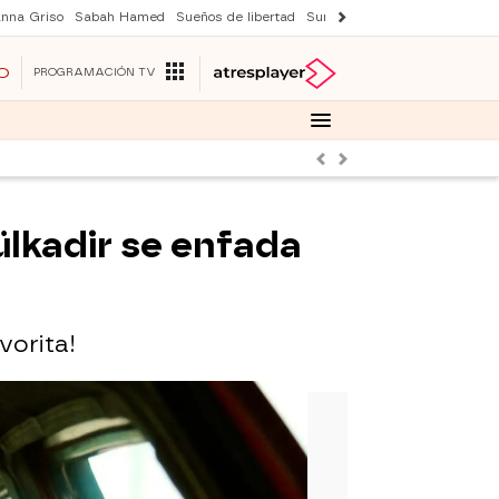
nna Griso
Sabah Hamed
Sueños de libertad
Suri y Tom Cruise
Una nuev
O
PROGRAMACIÓN TV
Anterior
Siguiente
ülkadir se enfada
vorita!