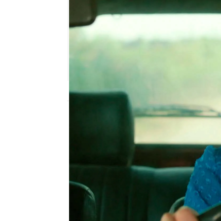
Ana Bermejo Lillo |
Sara Ruiz
Publicado:
18 de octubre de 2022, 19:01
En el capítulo de hoy d
Hakan
le ha confesado 
Züleyha
. El joven está 
le ha recordado que si no
muerto de hambre y sie
él! ¿Cómo se habrá tom