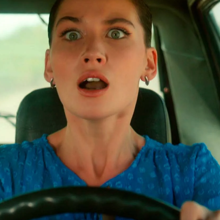
Whatsapp
Facebook
X
Flipboa
e
‘
Tierra Amarga
’
hemos visto cómo
a
Abdülkadir
que está enamorado de
cansado de los reproches de su socio, y
 fuera por él seguiría en la calle
ndo contrabandista. ¡Está cansado de
ado esta bronca su socio?