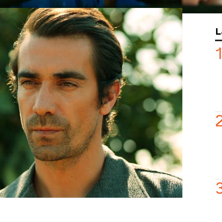
it
ha llegado a Çukurova. La primera
L
ido el cementerio. Lamenta no haber
ntes de que muriese… Su segunda parada
o a ver al fiscal porque cree que la
 accidente. ¿Descubrirá lo que ocurrió
el hombre allí? ¿Por qué ha aparecido
 de
‘
Tierra Amarga
’
veremos como
on su socia
Betül.
La joven no le coge
e últimamente no está por la labor de
 decide darle un pequeño susto! El
arretera e intenta que la hija de Sermin
En qué quedará todo?
ón en ATRESplayer PREMIUM
!