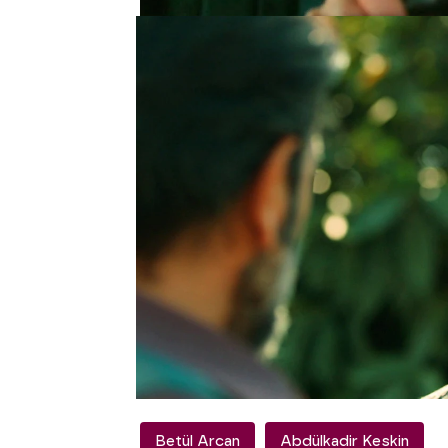
Además, el padre de
Üm
parada del hombre ha s
podido ver a su hija a
ha sido el juzgado. Ha id
doctora no murió por un
en realidad? ¿Qué hace 
repentinamente?
En el próximo capítulo
Abdülkadir
se enfada c
el teléfono y el nota qu
complacerle... ¡Así que
hombre la sigue por la c
tenga un accidente... ¿
¡
Adelántate a la emisi
Betül Arcan
Abdülkadir Keskin