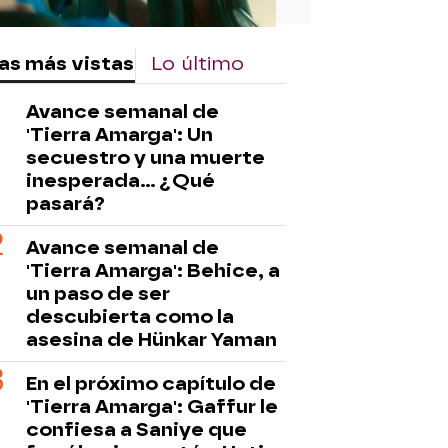
as más vistas
Lo último
Avance semanal de
'Tierra Amarga': Un
secuestro y una muerte
inesperada... ¿Qué
pasará?
Avance semanal de
'Tierra Amarga': Behice, a
un paso de ser
descubierta como la
asesina de Hünkar Yaman
En el próximo capítulo de
'Tierra Amarga': Gaffur le
confiesa a Saniye que