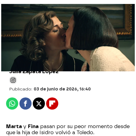
Fina se derrumba ante Marta y decide
marcharse de casa: "Siento que os he
traicionado a las dos"
Julia Zapata López
Publicado:
03 de junio de 2026, 16:40
Whatsapp
Facebook
X
Flipboard
Marta
y
Fina
pasan por su peor momento desde
que la hija de Isidro volvió a Toledo.