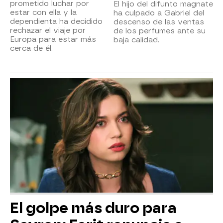
prometido luchar por
El hijo del difunto magnate
estar con ella y la
ha culpado a Gabriel del
dependienta ha decidido
descenso de las ventas
rechazar el viaje por
de los perfumes ante su
Europa para estar más
baja calidad.
cerca de él.
El golpe más duro para