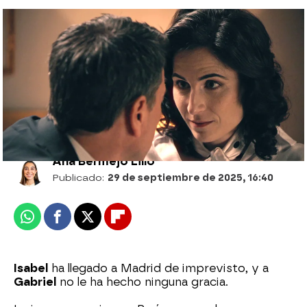
Gabriel recibe una inquietante carta de
Isabel: viajará a Madrid y le gustaría
volver a verlo
Ana Bermejo Lillo
Publicado:
29 de septiembre de 2025, 16:40
Whatsapp
Facebook
X
Flipboard
Isabel
ha llegado a Madrid de imprevisto, y a
Gabriel
no le ha hecho ninguna gracia.