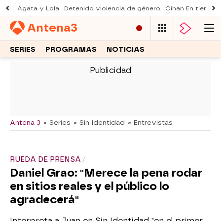
Ágata y Lola
Detenido violencia de género
Cihan En tierra le
Antena
3
SERIES
PROGRAMAS
NOTICIAS
-
Antena 3
» Series
» Sin Identidad
» Entrevistas
RUEDA DE PRENSA
Daniel Grao: "Merece la pena rodar
en sitios reales y el público lo
agradecerá"
Interpreta a Juan en Sin Identidad "en el primer