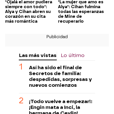
"Ojalá el amor pudiera
"La mujer que amo es
siempre con todo":
Alya": Cihan fulmina
Alya y Cihan abren su
todas las esperanzas
corazón en su cita
de Mine de
más romántica
recuperarlo
Las más vistas
Lo último
Así ha sido el final de
Secretos de familia:
despedidas, sorpresas y
nuevos comienzos
¡Todo vuelve a empezar!:
¡Engin mata a Inci, la
hermana de Ceylin!