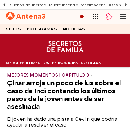
Sueños de libertad
Muere incendio Benalmádena
Asesinato a
Antena
3
SERIES
PROGRAMAS
NOTICIAS
MEJORES MOMENTOS
PERSONAJES
NOTICIAS
MEJORES MOMENTOS | CAPÍTULO 3
Çinar arroja un poco de luz sobre el
caso de Inci contando los últimos
pasos de la joven antes de ser
asesinada
El joven ha dado una pista a Ceylin que podría
ayudar a resolver el caso.