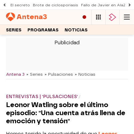
El secreto
Brote de ciclosporiasis
Fallo de Javier en AlaZ
Mu
Antena
3
SERIES
PROGRAMAS
NOTICIAS
-
Antena 3
» Series
» Pulsaciones
» Noticias
ENTREVISTAS | 'PULSACIONES'
Leonor Watling sobre el último
episodio: "Una cuenta atrás llena de
emoción y tensión"
Hemos tenido la oportunidad de que
Leonor