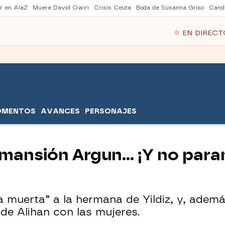
er en AlaZ
Muere David Owiri
Crisis Ceuta
Boda de Susanna Griso
Cand
EN DIRECT
OMENTOS
AVANCES
PERSONAJES
mansión Argun… ¡Y no paran
a muerta” a la hermana de Yildiz, y, adem
de Alihan con las mujeres.