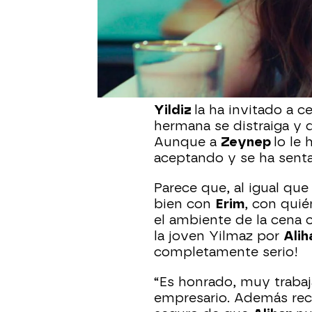
Zeynep
se quedó destr
dejar la relación y le d
realmente era él. La jo
decidió
dejar el trabajo
p
todavía está buscando
Yildiz
la ha invitado a c
hermana se distraiga y 
Aunque a
Zeynep
lo le 
aceptando y se ha sent
Parece que, al igual qu
bien con
Erim
, con qui
el ambiente de la cena
la joven Yilmaz por
Alih
completamente serio!
“Es honrado, muy traba
empresario. Además rec