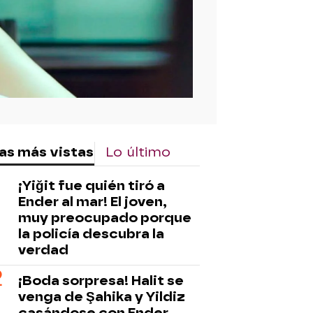
as más vistas
Lo último
¡Yiğit fue quién tiró a
Ender al mar! El joven,
muy preocupado porque
la policía descubra la
verdad
¡Boda sorpresa! Halit se
venga de Şahika y Yildiz
casándose con Ender