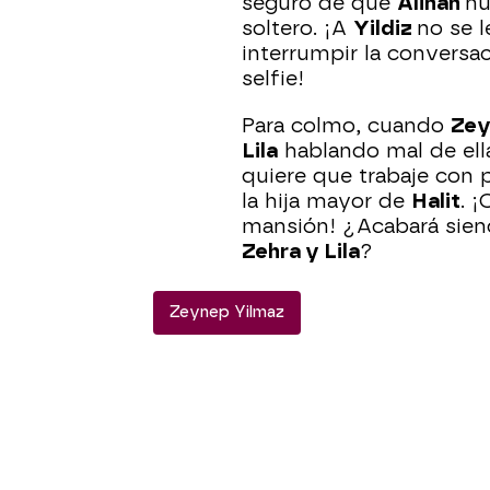
seguro de que
Alihan
nu
soltero. ¡A
Yildiz
no se 
interrumpir la conversa
selfie!
Para colmo, cuando
Ze
Lila
hablando mal de ella
quiere que trabaje con 
la hija mayor de
Halit
. 
mansión! ¿Acabará sien
Zehra y Lila
?
Zeynep Yilmaz