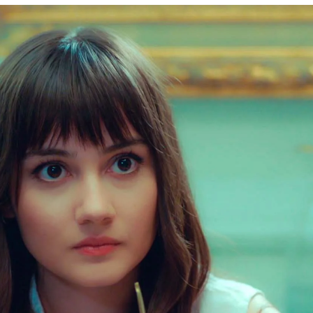
“Me he cansado de actuar como el hombre que
Whatsapp
Facebook
X
Flipboa