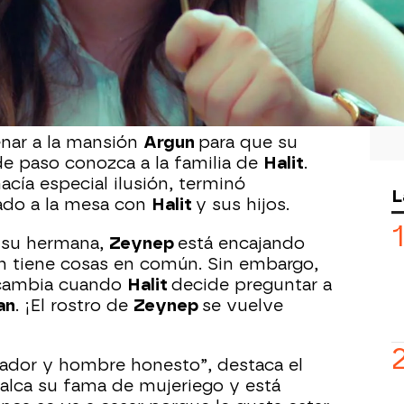
ozada después de que
Alihan
decidiese
ijese que no había actuado con ella como
ven se desahogó con su hermana y
ara no ver más a su jefe. Aunque
sustituta
.
enar a la mansión
Argun
para que su
de paso conozca a la familia de
Halit
.
hacía especial ilusión, terminó
L
ado a la mesa con
Halit
y sus hijos.
e su hermana,
Zeynep
está encajando
én tiene cosas en común. Sin embargo,
 cambia cuando
Halit
decide preguntar a
an
. ¡El rostro de
Zeynep
se vuelve
jador y hombre honesto”, destaca el
alca su fama de mujeriego y está