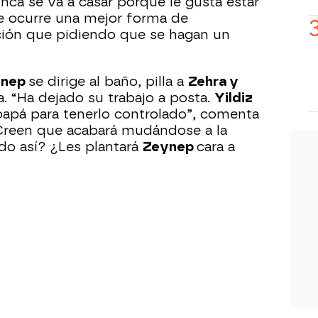
nca se va a casar porque le gusta estar
le ocurre una mejor forma de
ción que pidiendo que se hagan un
ynep
se dirige al baño, pilla a
Zehra y
. “Ha dejado su trabajo a posta.
Yildiz
papá para tenerlo controlado”, comenta
¡Creen que acabará mudándose a la
do así? ¿Les plantará
Zeynep
cara a