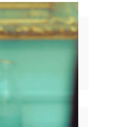
 no soy”
rd