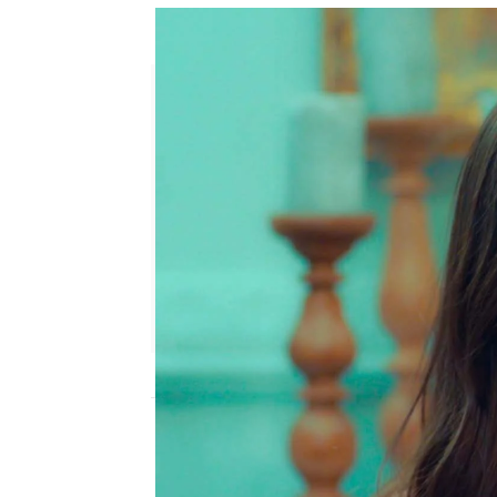
¡Alihan rompe con Zeynep!: 
Patri Bea |
Ana Bermejo Lillo
Publicado:
17 de marzo de 2023, 17:48