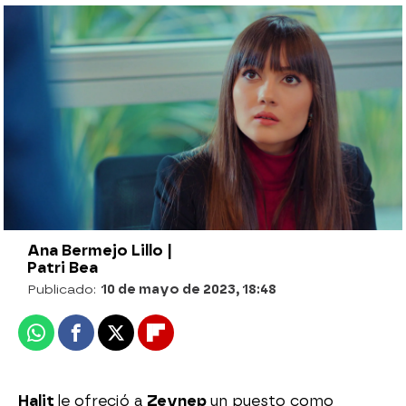
Así se fraguó el fichaje de Zeynep como
copresidenta: “El dolor te hace cambiar”
¡Halit se la devuelve a Alihan!: Zerrin le
cede sus acciones y nombra a Zeynep
copresidenta de la empresa
Ana Bermejo Lillo |
Patri Bea
Publicado:
10 de mayo de 2023, 18:48
Whatsapp
Facebook
X
Flipboard
Halit
le ofreció a
Zeynep
un puesto como