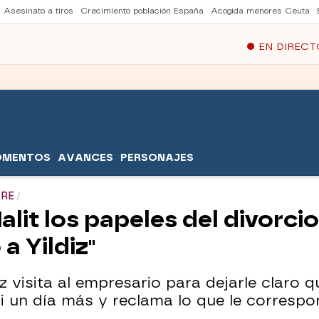
Asesinato a tiros
Crecimiento población España
Acogida menores Ceuta
EN DIRECT
OMENTOS
AVANCES
PERSONAJES
BRE
alit los papeles del divorci
a Yildiz"
z visita al empresario para dejarle claro q
ni un día más y reclama lo que le corres