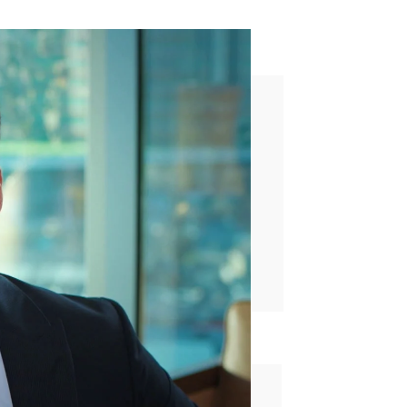
ediato”
rd