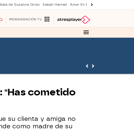
Boda de Susanna Griso
Sabah Hamed
Amor En tierra lejana
Suri y Tom Cr
O
PROGRAMACIÓN TV
o: "Has cometido
ue su clienta y amiga no
ponde como madre de su