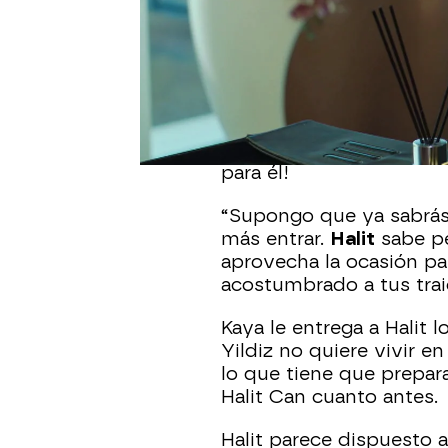
Publicado:
14 de noviembre de 202
Yildiz
tiene claro que q
pedido a
Kaya
que sea s
acuerdo con el que Yild
para su bebé y ha queri
despacho de Halit. ¡Sab
para él!
“Supongo que ya sabrás 
más entrar.
Halit
sabe pe
aprovecha la ocasión par
acostumbrado a tus trai
Kaya le entrega a Halit l
Yildiz no quiere vivir 
lo que tiene que prepar
Halit Can cuanto antes.
Halit parece dispuesto a