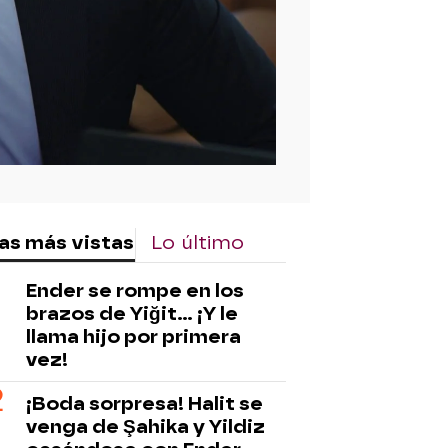
as más vistas
Lo último
Ender se rompe en los
brazos de Yiğit… ¡Y le
llama hijo por primera
vez!
¡Boda sorpresa! Halit se
venga de Şahika y Yildiz