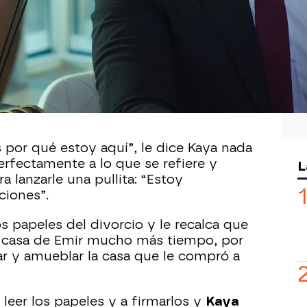
3, 17:15
uiere
divorciarse
de
Halit
y le ha
u abogado. Él ya ha redactado un
iz pueda garantizar un futuro cómodo
do llevárselo personalmente al
ía que no iba a ser plato de buen gusto
por qué estoy aquí”, le dice Kaya nada
rfectamente a lo que se refiere y
L
a lanzarle una pullita: “Estoy
ciones”.
os papeles del divorcio y le recalca que
en casa de Emir mucho más tiempo, por
ar y amueblar la casa que le compró a
 leer los papeles y a firmarlos y
Kaya