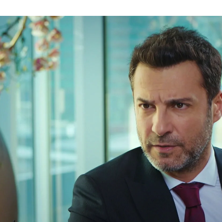
a que sea su abogado: “Quiero el divorcio de inm
Whatsapp
Facebook
X
Flipboa