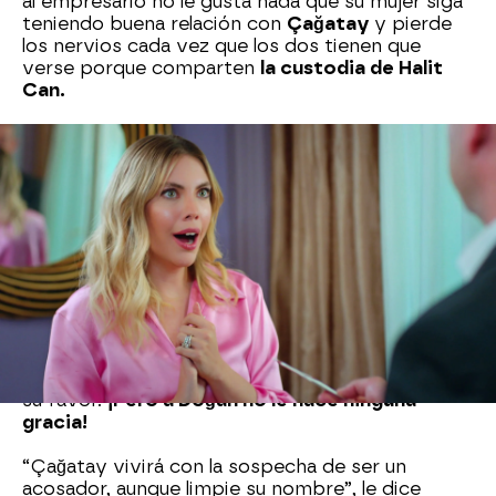
al empresario no le gusta nada que su mujer siga
teniendo buena relación con
Çağatay
y pierde
los nervios cada vez que los dos tienen que
verse porque comparten
la custodia de Halit
Can.
Como sabe que el principal vínculo de unión
entre
Yildiz y Çağatay es Halit Can, Doğan
ha
ideado un plan para evitar que vuelvan a verse
por ese motivo: le ha pagado a la antigua
asistenta de Çağatay para que lo
denuncie por
acoso.
La prensa se ha hecho eco del caso y todos
tachan a
Çağatay
de acosador.
Yildiz
sabe
perfectamente que su exmarido no es capaz de
hacer algo así y le dice que declarará en el juicio a
su favor.
¡Pero a Doğan no le hace ninguna
gracia!
“Çağatay vivirá con la sospecha de ser un
acosador, aunque limpie su nombre”, le dice