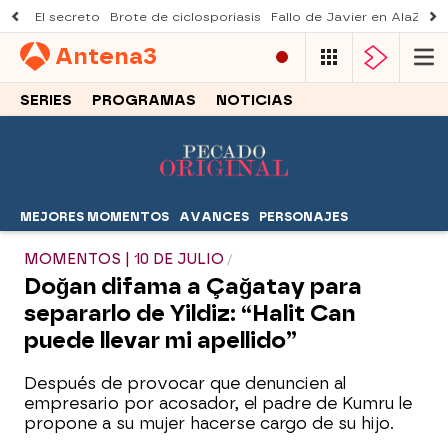
El secreto
Brote de ciclosporiasis
Fallo de Javier en AlaZ
Mu
Antena
3
SERIES
PROGRAMAS
NOTICIAS
MEJORES MOMENTOS
AVANCES
PERSONAJES
MOMENTOS | 10 DE JULIO
Doğan difama a Çağatay para
separarlo de Yildiz: “Halit Can
puede llevar mi apellido”
Después de provocar que denuncien al
empresario por acosador, el padre de Kumru le
propone a su mujer hacerse cargo de su hijo.