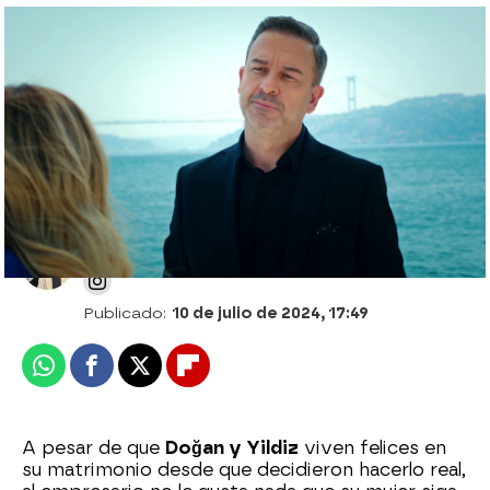
“Dogan es un asesino”: Cagatay advierte
a Yildiz sobre el peligro que corre al lado
de su marido
Patri Bea
Publicado:
10 de julio de 2024, 17:49
Whatsapp
Facebook
X
Flipboard
A pesar de que
Doğan y Yildiz
viven felices en
su matrimonio desde que decidieron hacerlo real,