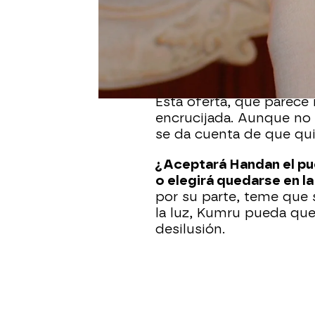
En una conversación cru
oportunidad
que sabe qu
directora
de alto cargo 
durante seis meses, con
Esta oferta, que parece
encrucijada. Aunque no
se da cuenta de que quie
¿Aceptará Handan el pue
o elegirá quedarse en la
por su parte, teme que s
la luz, Kumru pueda qu
desilusión.