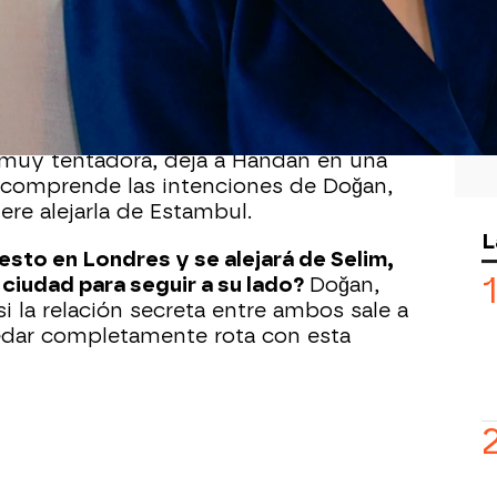
cial,
Doğan
le
ofrece a Handan
una
e es difícil de rechazar:
un puesto de
en una de sus oficinas en Londres
 casa y chófer incluidos.
 muy tentadora, deja a Handan en una
 comprende las intenciones de Doğan,
re alejarla de Estambul.
L
sto en Londres y se alejará de Selim,
 ciudad para seguir a su lado?
Doğan,
i la relación secreta entre ambos sale a
edar completamente rota con esta