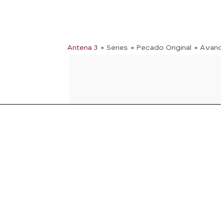
Antena 3
» Series
» Pecado Original
» Avan