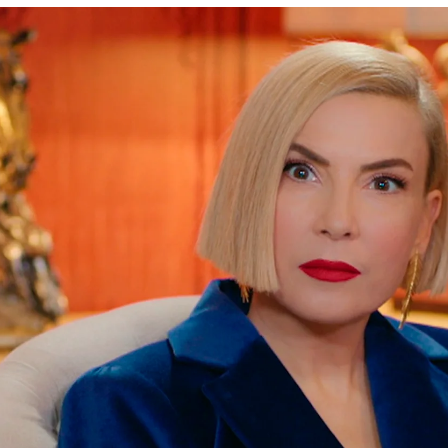
ecreta de Selim y Handan y toma cartas en el a
Whatsapp
Facebook
X
Flipboa
17:59