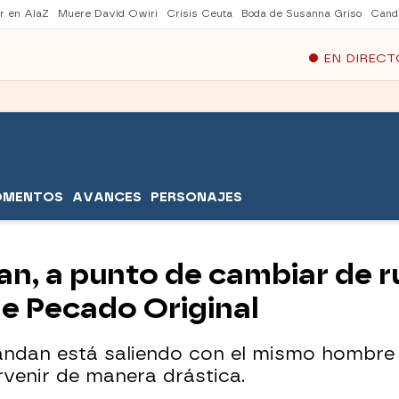
er en AlaZ
Muere David Owiri
Crisis Ceuta
Boda de Susanna Griso
Cand
EN DIRECT
OMENTOS
AVANCES
PERSONAJES
an, a punto de cambiar de 
de Pecado Original
andan está saliendo con el mismo hombre d
venir de manera drástica.