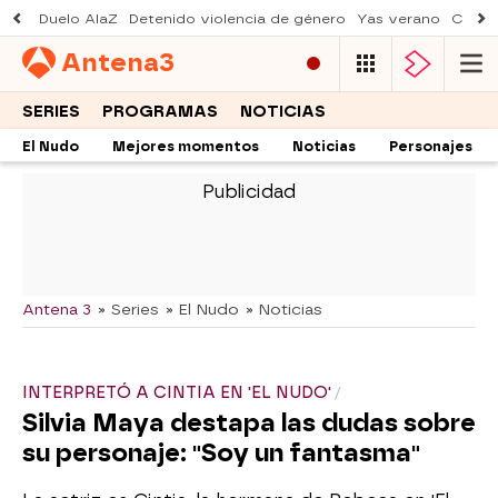
Duelo AlaZ
Detenido violencia de género
Yas verano
Creci
Antena
3
SERIES
PROGRAMAS
NOTICIAS
El Nudo
Mejores momentos
Noticias
Personajes
-
Antena 3
» Series
» El Nudo
» Noticias
INTERPRETÓ A CINTIA EN 'EL NUDO'
Silvia Maya destapa las dudas sobre
su personaje: "Soy un fantasma"