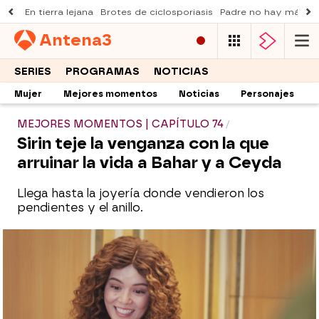
En tierra lejana
Brotes de ciclosporiasis
Padre no hay más q
Antena
3
SERIES
PROGRAMAS
NOTICIAS
Mujer
Mejores momentos
Noticias
Personajes
MEJORES MOMENTOS | CAPÍTULO 74
Sirin teje la venganza con la que
arruinar la vida a Bahar y a Ceyda
Llega hasta la joyería donde vendieron los
pendientes y el anillo.