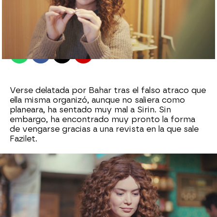
antena3.com
Madrid
Publicado:
01 de junio de 2021, 23:29
Whatsapp
Facebook
X
Flipboard
Verse delatada por Bahar tras el falso atraco que
ella misma organizó, aunque no saliera como
planeara, ha sentado muy mal a Sirin. Sin
embargo, ha encontrado muy pronto la forma
de vengarse gracias a una revista en la que sale
Fazilet.
En la foto de la portada, ha reconocido las joyas
que Bahar y Bersan vendieron en el gran bazar.
Por eso, empieza a tejer su nueva estrategia… El
primer paso es ir hasta la joyería.
Allí comprueba que sus sospechas son ciertas: