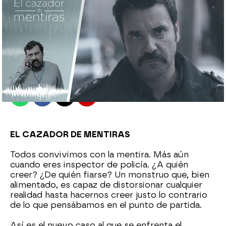
antena3.com
Madrid
Publicado:
28 de enero de 2022, 13:04
Whatsapp
Facebook
X
Flipboard
EL CAZADOR DE MENTIRAS
Todos convivimos con la mentira. Más aún
cuando eres inspector de policía. ¿A quién
creer? ¿De quién fiarse? Un monstruo que, bien
alimentado, es capaz de distorsionar cualquier
realidad hasta hacernos creer justo lo contrario
de lo que pensábamos en el punto de partida.
Así es el nuevo caso al que se enfrenta el