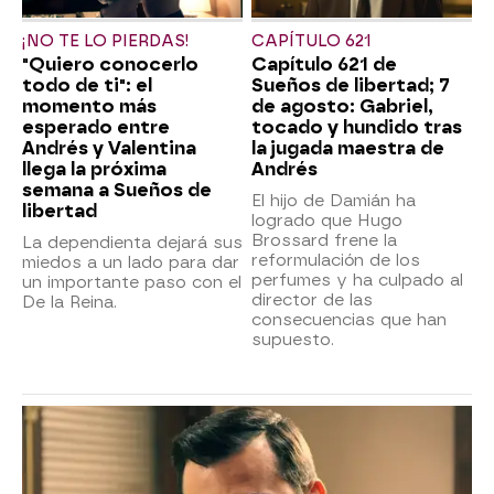
¡NO TE LO PIERDAS!
CAPÍTULO 621
"Quiero conocerlo
Capítulo 621 de
todo de ti": el
Sueños de libertad; 7
momento más
de agosto: Gabriel,
esperado entre
tocado y hundido tras
Andrés y Valentina
la jugada maestra de
llega la próxima
Andrés
semana a Sueños de
El hijo de Damián ha
libertad
logrado que Hugo
Brossard frene la
La dependienta dejará sus
reformulación de los
miedos a un lado para dar
perfumes y ha culpado al
un importante paso con el
director de las
De la Reina.
consecuencias que han
supuesto.