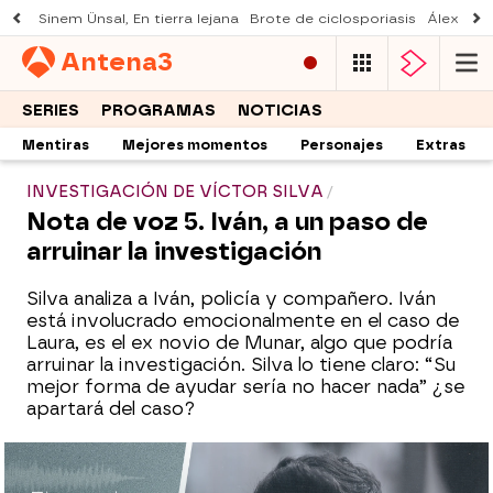
Sinem Ünsal, En tierra lejana
Brote de ciclosporiasis
Álex O'D
Antena
3
SERIES
PROGRAMAS
NOTICIAS
Mentiras
Mejores momentos
Personajes
Extras
INVESTIGACIÓN DE VÍCTOR SILVA
Nota de voz 5. Iván, a un paso de
arruinar la investigación
Silva analiza a Iván, policía y compañero. Iván
está involucrado emocionalmente en el caso de
Laura, es el ex novio de Munar, algo que podría
arruinar la investigación. Silva lo tiene claro: “Su
mejor forma de ayudar sería no hacer nada” ¿se
apartará del caso?