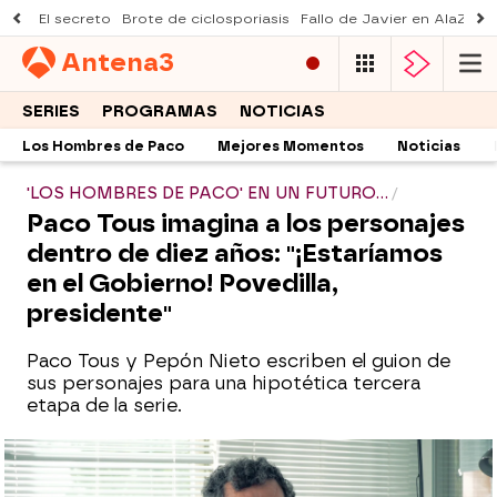
El secreto
Brote de ciclosporiasis
Fallo de Javier en AlaZ
Mu
Antena
3
SERIES
PROGRAMAS
NOTICIAS
Los Hombres de Paco
Mejores Momentos
Noticias
'LOS HOMBRES DE PACO' EN UN FUTURO...
Paco Tous imagina a los personajes
dentro de diez años: "¡Estaríamos
en el Gobierno! Povedilla,
presidente"
Paco Tous y Pepón Nieto escriben el guion de
sus personajes para una hipotética tercera
etapa de la serie.