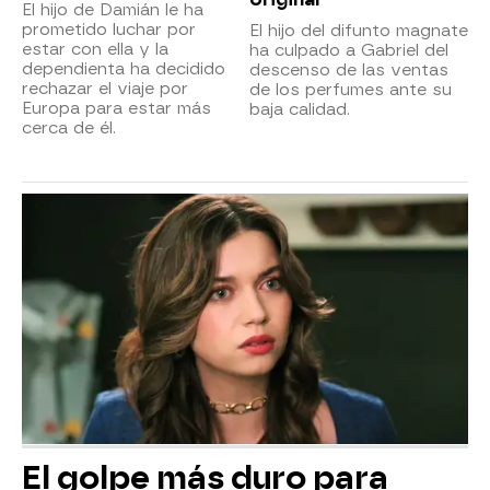
El hijo de Damián le ha
prometido luchar por
El hijo del difunto magnate
estar con ella y la
ha culpado a Gabriel del
dependienta ha decidido
descenso de las ventas
rechazar el viaje por
de los perfumes ante su
Europa para estar más
baja calidad.
cerca de él.
El golpe más duro para