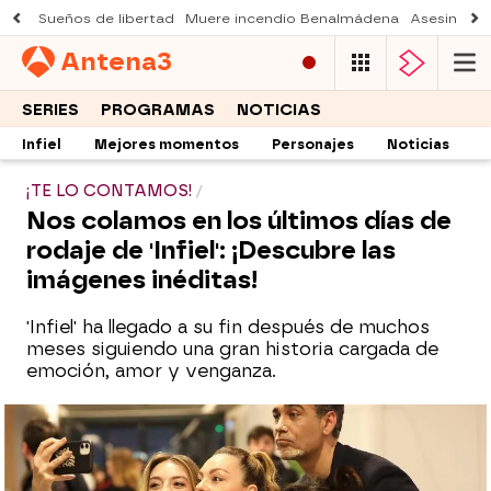
Sueños de libertad
Muere incendio Benalmádena
Asesinato a
Antena
3
SERIES
PROGRAMAS
NOTICIAS
Infiel
Mejores momentos
Personajes
Noticias
¡TE LO CONTAMOS!
Nos colamos en los últimos días de
rodaje de 'Infiel': ¡Descubre las
imágenes inéditas!
'Infiel' ha llegado a su fin después de muchos
meses siguiendo una gran historia cargada de
emoción, amor y venganza.